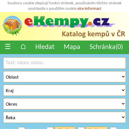
Soubory cookie zlepšují funkci stránek, používáním těchto stránek
souhlasíte s použitím cookie
více informací
☰
⌂
Hledat
Mapa
Schránka(
0
)