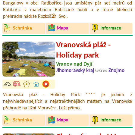
Bungalovy v obci Ratibořice jsou umístěny pár set metrů od
Ratibořic v malebném Babiččině údolí a v těsné blízkosti
přehradní nádrže Rozkoš🏖️. Svo..
Schránka
Mapa
Informace
Vranovská pláž -
Holiday park
Vranov nad Dyjí
Jihomoravský kraj
Okres
Znojmo
Vranovská pláž - Holiday Park **** je jedním z
nejvyhledávanějších a nejatraktivnějších místem na Vranovské
přehradě na jižní Moravě✨. Leží přímo..
Schránka
Mapa
Informace