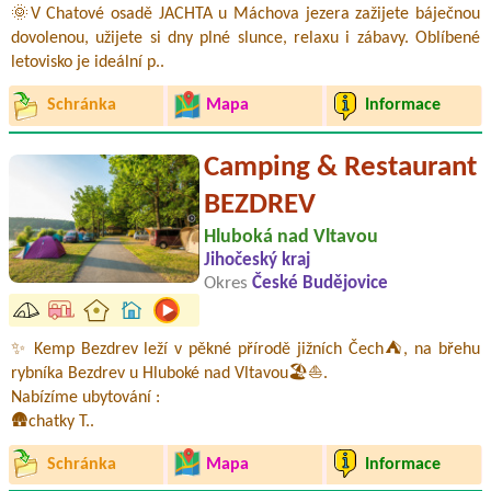
🌞V Chatové osadě JACHTA u Máchova jezera zažijete báječnou
dovolenou, užijete si dny plné slunce, relaxu i zábavy. Oblíbené
letovisko je ideální p..
Schránka
Mapa
Informace
Camping & Restaurant
BEZDREV
Hluboká nad Vltavou
Jihočeský kraj
Okres
České Budějovice
✨ Kemp Bezdrev leží v pěkné přírodě jižních Čech⛺, na břehu
rybníka Bezdrev u Hluboké nad Vltavou🏖️⛵.
Nabízíme ubytování :
🛖chatky T..
Schránka
Mapa
Informace