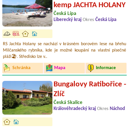
kemp JACHTA HOLANY
Česká Lípa
Liberecký kraj
Okres
Česká Lípa
RS Jachta Holany se nachází v krásném borovém lese na břehu
Milčanského rybníka, kde je možné koupání na vlastní písečné
pláži🏖️. Středisko lze v..
Schránka
Mapa
Informace
Bungalovy Ratibořice -
Zlíč
Česká Skalice
Královéhradecký kraj
Okres
Náchod