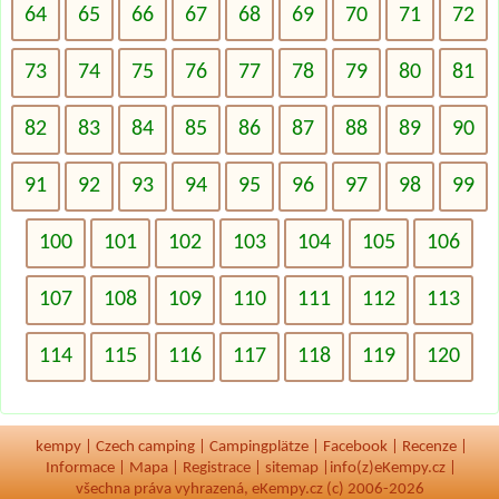
64
65
66
67
68
69
70
71
72
73
74
75
76
77
78
79
80
81
82
83
84
85
86
87
88
89
90
91
92
93
94
95
96
97
98
99
100
101
102
103
104
105
106
107
108
109
110
111
112
113
114
115
116
117
118
119
120
kempy
|
Czech camping
|
Campingplätze
|
Facebook
|
Recenze
|
Informace
|
Mapa
|
Registrace
|
sitemap
|
info(z)eKempy.cz |
všechna práva vyhrazená, eKempy.cz (c) 2006-2026