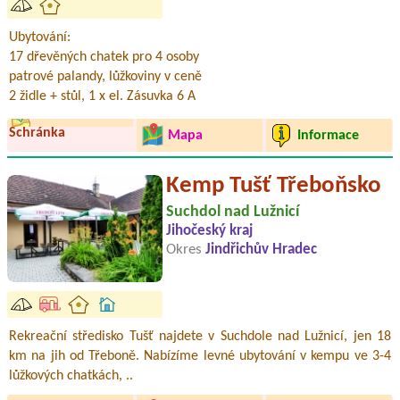
Ubytování:
17 dřevěných chatek pro 4 osoby
patrové palandy, lůžkoviny v ceně
2 židle + stůl, 1 x el. Zásuvka 6 A
Schránka
Mapa
Informace
Kemp Tušť Třeboňsko
Suchdol nad Lužnicí
Jihočeský kraj
Okres
Jindřichův Hradec
Rekreační středisko Tušť najdete v Suchdole nad Lužnicí, jen 18
km na jih od Třeboně. Nabízíme levné ubytování v kempu ve 3-4
lůžkových chatkách, ..