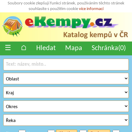
Soubory cookie zlepšují funkci stránek, používáním těchto stránek
souhlasíte s použitím cookie
více informací
☰
⌂
Hledat
Mapa
Schránka(
0
)