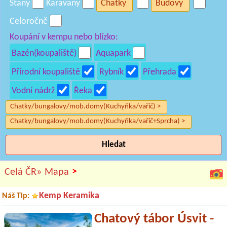
Stany
Karavany
Chatky
Budovy
Celoročně
Koupání v kempu nebo blízko:
Bazén(koupaliště)
Aquapark
Přírodní koupaliště
Rybník
Přehrada
Vodní nádrž
Řeka
Chatky/bungalovy/mob.domy(Kuchyňka/vařič) >
Chatky/bungalovy/mob.domy(Kuchyňka/vařič+Sprcha) >
Hledat
>
Celá ČR»
Mapa
Kemp Keramika
Náš Tip:
Chatový tábor Úsvit -