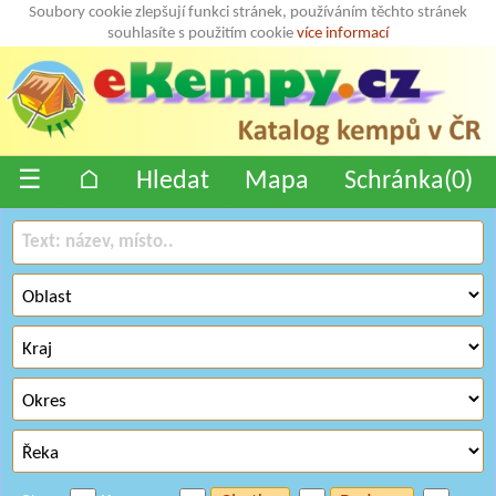
Soubory cookie zlepšují funkci stránek, používáním těchto stránek
souhlasíte s použitím cookie
více informací
☰
⌂
Hledat
Mapa
Schránka(
0
)