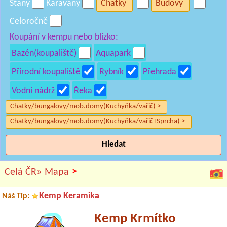
Stany
Karavany
Chatky
Budovy
Celoročně
Koupání v kempu nebo blízko:
Bazén(koupaliště)
Aquapark
Přírodní koupaliště
Rybník
Přehrada
Vodní nádrž
Řeka
Chatky/bungalovy/mob.domy(Kuchyňka/vařič) >
Chatky/bungalovy/mob.domy(Kuchyňka/vařič+Sprcha) >
Hledat
>
Celá ČR»
Mapa
Kemp Keramika
Náš Tip:
Kemp Krmítko