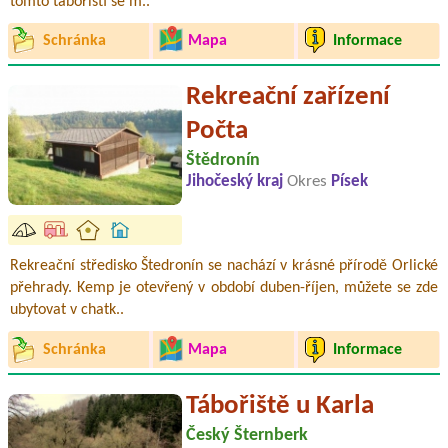
tomto tábořišti se m..
Schránka
Mapa
Informace
Rekreační zařízení
Počta
Štědronín
Jihočeský kraj
Okres
Písek
Rekreační středisko Štedronín se nachází v krásné přírodě Orlické
přehrady. Kemp je otevřený v období duben-říjen, můžete se zde
ubytovat v chatk..
Schránka
Mapa
Informace
Tábořiště u Karla
Český Šternberk