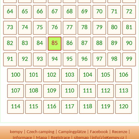
64
65
66
67
68
69
70
71
72
73
74
75
76
77
78
79
80
81
82
83
84
85
86
87
88
89
90
91
92
93
94
95
96
97
98
99
100
101
102
103
104
105
106
107
108
109
110
111
112
113
114
115
116
117
118
119
120
kempy
|
Czech camping
|
Campingplätze
|
Facebook
|
Recenze
|
Informace
|
Mapa
|
Registrace
|
sitemap
|
info(z)eKempy.cz |