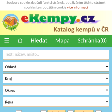
Soubory cookie zlepšují funkci stránek, používáním těchto stránek
souhlasíte s použitím cookie
více informací
☰
⌂
Hledat
Mapa
Schránka(
0
)