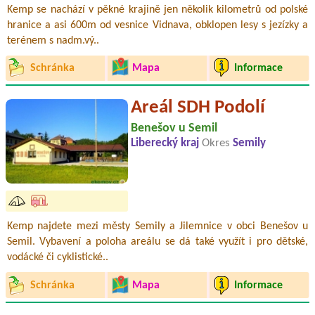
Kemp se nachází v pěkné krajině jen několik kilometrů od polské
hranice a asi 600m od vesnice Vidnava, obklopen lesy s jezízky a
terénem s nadm.vý..
Schránka
Mapa
Informace
Areál SDH Podolí
Benešov u Semil
Liberecký kraj
Okres
Semily
Kemp najdete mezi městy Semily a Jilemnice v obci Benešov u
Semil. Vybavení a poloha areálu se dá také využít i pro dětské,
vodácké či cyklistické..
Schránka
Mapa
Informace