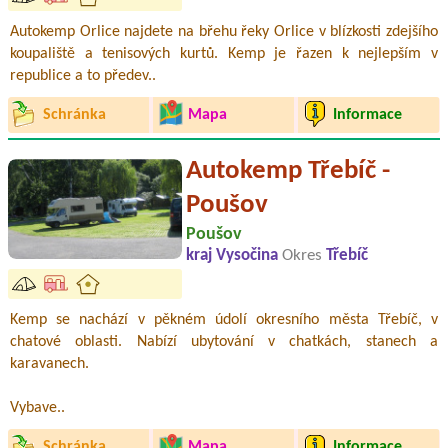
Autokemp Orlice najdete na břehu řeky Orlice v blízkosti zdejšího
koupaliště a tenisových kurtů. Kemp je řazen k nejlepším v
republice a to předev..
Schránka
Mapa
Informace
Autokemp Třebíč -
Poušov
Poušov
kraj Vysočina
Okres
Třebíč
Kemp se nachází v pěkném údolí okresního města Třebíč, v
chatové oblasti. Nabízí ubytování v chatkách, stanech a
karavanech.
Vybave..
Schránka
Mapa
Informace