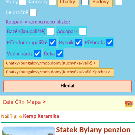
Stany
Karavany
Chatky
Budovy
Celoročně
Koupání v kempu nebo blízko:
Bazén(koupaliště)
Aquapark
Přírodní koupaliště
Rybník
Přehrada
Vodní nádrž
Řeka
Chatky/bungalovy/mob.domy(Kuchyňka/vařič) >
Chatky/bungalovy/mob.domy(Kuchyňka/vařič+Sprcha) >
Hledat
>
Celá ČR»
Mapa
Kemp Keramika
Náš Tip:
Statek Bylany penzion