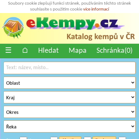
Soubory cookie zlepšují funkci stránek, používáním těchto stránek
souhlasíte s použitím cookie
více informací
☰
⌂
Hledat
Mapa
Schránka(
0
)