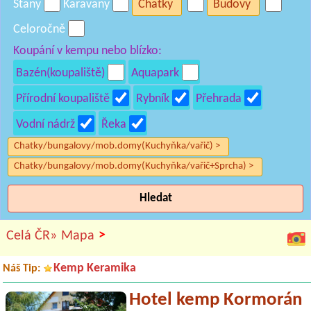
Stany
Karavany
Chatky
Budovy
Celoročně
Koupání v kempu nebo blízko:
Bazén(koupaliště)
Aquapark
Přírodní koupaliště
Rybník
Přehrada
Vodní nádrž
Řeka
Chatky/bungalovy/mob.domy(Kuchyňka/vařič) >
Chatky/bungalovy/mob.domy(Kuchyňka/vařič+Sprcha) >
Hledat
>
Celá ČR»
Mapa
Kemp Keramika
Náš Tip:
Hotel kemp Kormorán