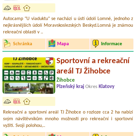
Autocamp "U viaduktu" se nachází u ústí údolí Lomné, jednoho z
nejkrásnějších údolí Moravskoslezských Beskyd.Lomná je známou
rekreační oblastí v ..
Schránka
Mapa
Informace
Sportovní a rekreační
areál TJ Žihobce
Žihobce
Plzeňský kraj
Okres
Klatovy
Rekreační a sportovní areál TJ Žihobce o rozloze cca 2 ha nabízí
svým návštěvníkům mnoho možností pro rekreační i sportovní
vyžití. Svoji polohou,..