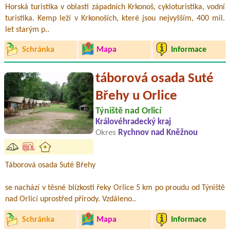
Horská turistika v oblasti západních Krkonoš, cykloturistika, vodní
turistika. Kemp leží v Krkonoších, které jsou nejvyšším, 400 mil.
let starým p..
Schránka
Mapa
Informace
táborová osada Suté
Břehy u Orlice
Týniště nad Orlicí
Královéhradecký kraj
Okres
Rychnov nad Kněžnou
Táborová osada Suté Břehy
se nachází v těsné blízkosti řeky Orlice 5 km po proudu od Týniště
nad Orlicí uprostřed přírody. Vzdáleno..
Schránka
Mapa
Informace