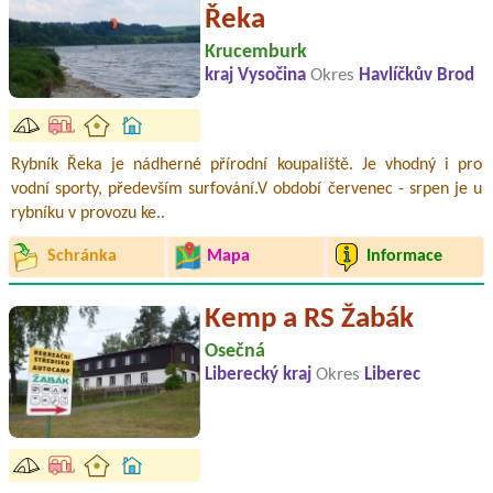
Řeka
Krucemburk
kraj Vysočina
Okres
Havlíčkův Brod
Rybník Řeka je nádherné přírodní koupaliště. Je vhodný i pro
vodní sporty, především surfování.V období červenec - srpen je u
rybníku v provozu ke..
Schránka
Mapa
Informace
Kemp a RS Žabák
Osečná
Liberecký kraj
Okres
Liberec