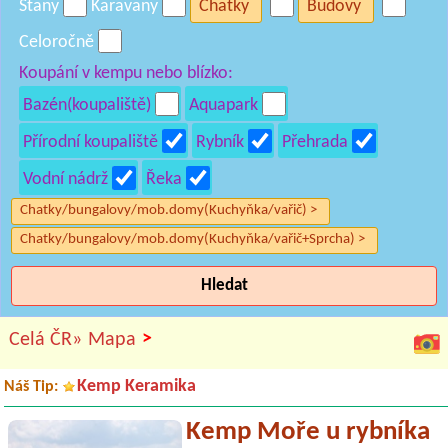
Stany
Karavany
Chatky
Budovy
Celoročně
Koupání v kempu nebo blízko:
Bazén(koupaliště)
Aquapark
Přírodní koupaliště
Rybník
Přehrada
Vodní nádrž
Řeka
Chatky/bungalovy/mob.domy(Kuchyňka/vařič) >
Chatky/bungalovy/mob.domy(Kuchyňka/vařič+Sprcha) >
Hledat
>
Celá ČR»
Mapa
Kemp Keramika
Náš Tip:
Kemp Moře u rybníka