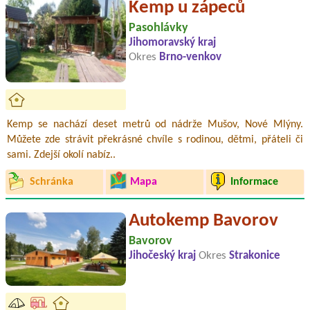
Kemp u zápeců
Pasohlávky
Jihomoravský kraj
Okres
Brno-venkov
Kemp se nachází deset metrů od nádrže Mušov, Nové Mlýny.
Můžete zde strávit překrásné chvíle s rodinou, dětmi, přáteli či
sami. Zdejší okolí nabíz..
Schránka
Mapa
Informace
Autokemp Bavorov
Bavorov
Jihočeský kraj
Okres
Strakonice