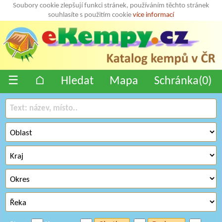
Soubory cookie zlepšují funkci stránek, používáním těchto stránek
souhlasíte s použitím cookie
více informací
☰
⌂
Hledat
Mapa
Schránka(
0
)