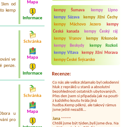
Mapa
i 1km od
Termín od 2026-08-01 |
tábořiště U
nto kemp
kempy Šumava
kempy Lipno
hrocha
1 stan a 5 osob
kempy Sázava
kempy Jižní Čechy
Informace
kempy Máchovo Jezero
kempy
Termín od 2026-07-24 |
Autokemp
Jezero
Česká kanada
kempy Český ráj
kempy Vranov
kempy Krkonoše
Aneta Melicharová
***
Schránka
kempy Beskydy
kempy Rozkoš
Byli jsme zde v týdnu od 25.7. do 1.8.
2026. Kemp jako takový je pěkný. V
kempy Vltava
kempy Jižní Morava
umývárně i na WC bylo vždy čisto,
Mapa
tování ve
doplněný papír i utěrky, což při
kempy České Švýcarsko
množství návštěvníků není
é penze.
samozřejmost. V kempu je obchod a
restaurace, kebab a další občerstvení.
Informace
Recenze:
Co nás ale velice zklamalo byl celodenní
hluk z repráků u stanů a absolutní
bezohlednost ostatních ubytovaných.
Přes den jsem si připadala jak na pouti-
Schránka
z každého koutu hrála jiná
hudba.Kemp pěkný, ale takový rámus
jsme ještě nezažili...
Mapa
 Obora u
Jana
*****
Chtěli jsme být týden,byli jsme dva. Na
ování pro
začátku prázdnin. Přijeli jsme