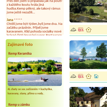
z každého koutu hrála jiná
hudba.Kemp pěkný, ale takový rámus
jsme ještě nezažili...
Jana
*****
Chtěli jsme být týden,byli jsme dva. Na
začátku prázdnin. Přijeli jsme
karavanem. Klid pohoda socialky nové
krásné čisté,koupání super. Restaurace
s jídlem, a dobrým jídlem za slušnou
cenu na dosah, a spoustu možností na
výlety. Veškerý personál se choval
Zajímavé foto
slušně mile. Nám se v kempu líbilo.
Kemp Keramika
Aneta Janíčková
*****
Byli jsme zde s dětmi na 5 nocí,
výborné vybavení kempu, čisto všude.
Výborná káva, mošt i víno a další.Milí
hostitelé, vždy usměvaví a ochotní,
umístění kempu blízko všem zážitkům
ať turistickým,tak vodním. V
docházkové blízkosti kempu vodní
nádrž, restaurace a bazénem,
autobusová zastávka, obchod a další.
4L chaty se soc.zažízením + kuchyňka,
Děkujeme, bylo to úžasné.
karavany, stany, přímo u vody..
Kateřina+ Květoslav+ Jana+ Zdeněk
*****
Kemp u zámku