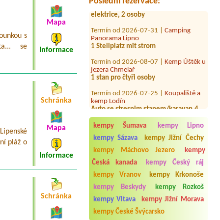
Poslední rezervace:
elektrice, 2 osoby
Termín od 2026-07-31 |
Camping
Mapa
Panorama Lipno
rounkou s
1 Stellplatz mit strom
a... se
Informace
Termín od 2026-08-07 |
Kemp Úštěk u
jezera Chmelař
1 stan pro čtyři osoby
Termín od 2026-07-25 |
Koupaliště a
kemp Lodín
Schránka
Auto se stresnim stanem/karavan,4
osoby(z toho 2 deti)+pes+220V
pripojka
kempy Šumava
kempy Lipno
Mapa
 Lipenské
Termín od 2026-08-01 |
Chatový
kempy Sázava
kempy Jižní Čechy
tábor Úsvit - Vanov
ní pláž o
2 osoby
kempy Máchovo Jezero
kempy
Informace
Česká kanada
kempy Český ráj
Termín od 2026-07-24 |
Sportcentrumloket
kempy Vranov
kempy Krkonoše
1 x Sellplatz für Wohnmobil plus 2
Personen
kempy Beskydy
kempy Rozkoš
Schránka
kempy Vltava
kempy Jižní Morava
Termín od 2026-07-19 |
Kemp Pod
Hrází Velké Dářko
kempy České Švýcarsko
1 místo pro stan(4 osoby)