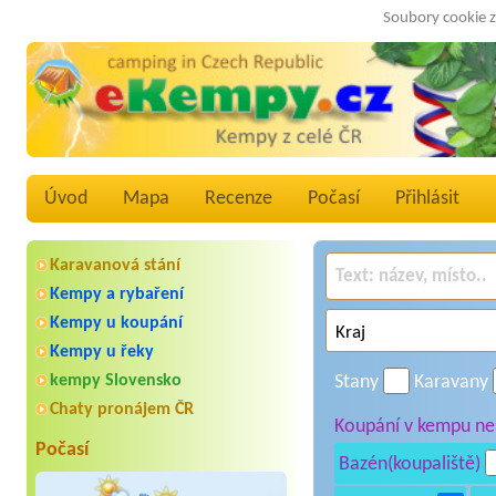
Soubory cookie z
Úvod
Mapa
Recenze
Počasí
Přihlásit
Karavanová stání
Kempy a rybaření
Kempy u koupání
Kempy u řeky
kempy Slovensko
Stany
Karavany
Chaty pronájem ČR
Koupání v kempu neb
Počasí
Bazén(koupaliště)