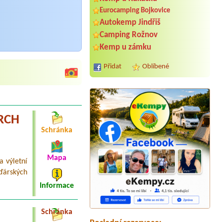
Eurocamping Bojkovice
Autokemp Jindřiš
Camping Rožnov
Kemp u zámku
Přidat
Oblíbené
VRCH
Schránka
Mapa
a výletní
Termín od 2026-07-18 |
Autocamp
Žďárských
Slapy Skalice
Garsoniéra pro 2 osoby se sociálním
Informace
vybavením
Termín od 2026-08-03 |
Tábořiště
Schránka
Lohenice Beach
1 místo pro obytne auto+ připojení k