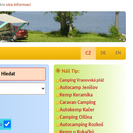
okie
více informací
CZ
DE
EN
🌞 Náš Tip:
Hledat
Camping Vranovská pláž
Autocamp Jenišov
Kemp Keramika
Caravan Camping
Autokemp Kačer
Camping Olšina
a
Autocamping Rozkoš
Kemp u Kukačků