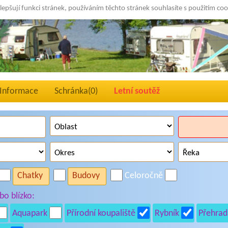
lepšují funkci stránek, používáním těchto stránek souhlasíte s použitím co
Informace
Schránka(
0
)
Letní soutěž
Chatky
Budovy
Celoročně
o blízko:
Aquapark
Přírodní koupaliště
Rybník
Přehrad