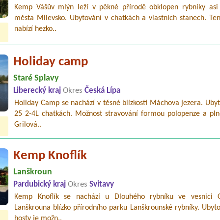
Kemp Vášův mlýn leží v pěkné přírodě obklopen rybníky as
města Milevsko. Ubytování v chatkách a vlastních stanech. Te
nabízí hezko..
Holiday camp
Staré Splavy
Liberecký kraj
Okres
Česká Lípa
Holiday Camp se nachází v těsné blízkosti Máchova jezera. Uby
25 2-4L chatkách. Možnost stravování formou polopenze a pln
Grilová..
Kemp Knoflík
Lanškroun
Pardubický kraj
Okres
Svitavy
Kemp Knoflík se nachází u Dlouhého rybníku ve vesnici
Lanškrouna blízko přírodního parku Lanškrounské rybníky. Ubyt
hosty je možn..