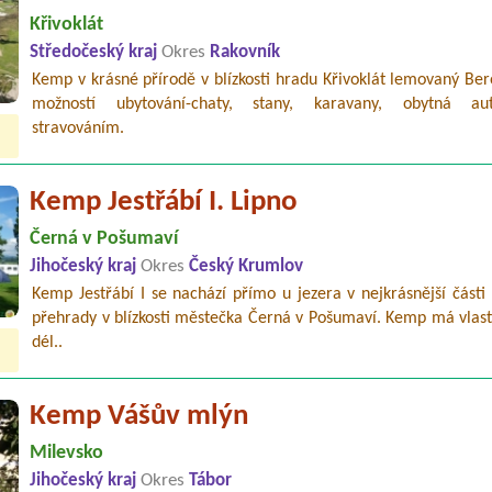
Křivoklát
Středočeský kraj
Okres
Rakovník
Kemp v krásné přírodě v blízkosti hradu Křivoklát lemovaný Be
možností ubytování-chaty, stany, karavany, obytná aut
stravováním.
Kemp Jestřábí I. Lipno
Černá v Pošumaví
Jihočeský kraj
Okres
Český Krumlov
Kemp Jestřábí I se nachází přímo u jezera v nejkrásnější části
přehrady v blízkosti městečka Černá v Pošumaví. Kemp má vlast
dél..
Kemp Vášův mlýn
Milevsko
Jihočeský kraj
Okres
Tábor