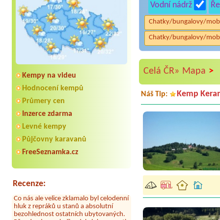
Vodní nádrž
Ře
Chatky/bungalovy/mob
Chatky/bungalovy/mob
>
Celá ČR»
Mapa
Kempy na videu
Hodnocení kempů
Kemp Kera
Náš Tip:
Průmery cen
Inzerce zdarma
Levné kempy
Aneta Melicharová
***
Byli jsme zde v týdnu od 25.7. do 1.8.
Půjčovny karavanů
2026. Kemp jako takový je pěkný. V
umývárně i na WC bylo vždy čisto,
FreeSeznamka.cz
doplněný papír i utěrky, což při
množství návštěvníků není
samozřejmost. V kempu je obchod a
restaurace, kebab a další občerstvení.
Recenze:
Co nás ale velice zklamalo byl celodenní
hluk z repráků u stanů a absolutní
bezohlednost ostatních ubytovaných.
Přes den jsem si připadala jak na pouti-