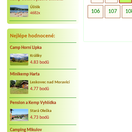
Za nás to nej co může být. Jezdíme s
kar. cca 25 let do Jindřiše vždy
Úštěk
radostně. Děkujeme Vaculovi, Brno.
106
107
10
4682x
Nejlépe hodnocené:
Camp Horní Lipka
Králíky
4.83 bodů
Minikemp Harta
Leskovec nad Moravicí
4.77 bodů
Pension a Kemp Vyhlídka
Stará Oleška
4.73 bodů
Camping Mikulov