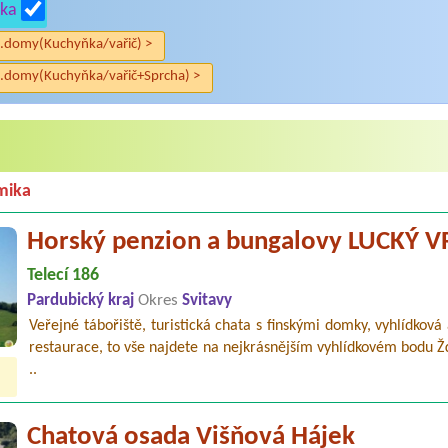
ka
.domy(Kuchyňka/vařič) >
.domy(Kuchyňka/vařič+Sprcha) >
mika
Horský penzion a bungalovy LUCKÝ 
Telecí 186
Pardubický kraj
Okres
Svitavy
Veřejné tábořiště, turistická chata s finskými domky, vyhlídková 
restaurace, to vše najdete na nejkrásnějším vyhlídkovém bodu 
..
Chatová osada Višňová Hájek