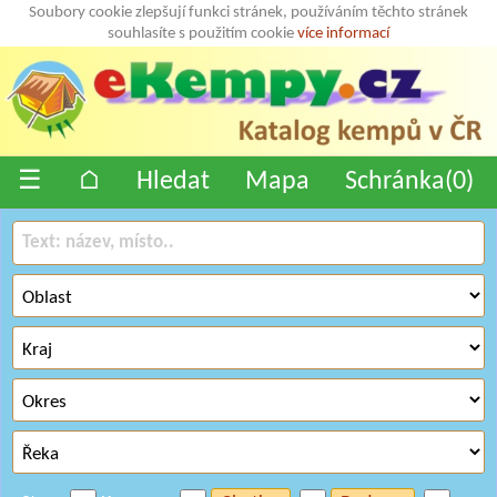
Soubory cookie zlepšují funkci stránek, používáním těchto stránek
souhlasíte s použitím cookie
více informací
☰
⌂
Hledat
Mapa
Schránka(
0
)