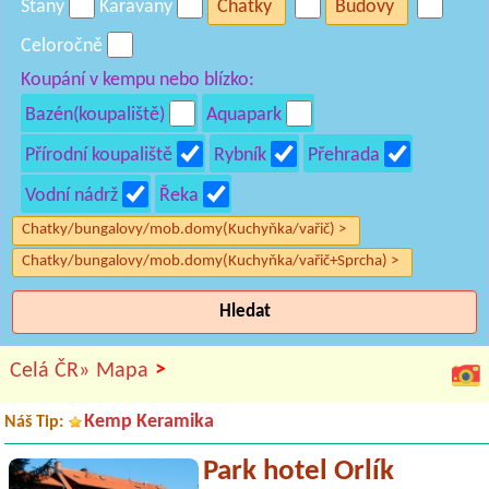
Stany
Karavany
Chatky
Budovy
Celoročně
Koupání v kempu nebo blízko:
Bazén(koupaliště)
Aquapark
Přírodní koupaliště
Rybník
Přehrada
Vodní nádrž
Řeka
Chatky/bungalovy/mob.domy(Kuchyňka/vařič) >
Chatky/bungalovy/mob.domy(Kuchyňka/vařič+Sprcha) >
Hledat
>
Celá ČR»
Mapa
Kemp Keramika
Náš Tip:
Park hotel Orlík