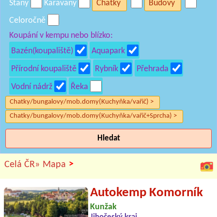
Stany
Karavany
Chatky
Budovy
Celoročně
Koupání v kempu nebo blízko:
Bazén(koupaliště)
Aquapark
Přírodní koupaliště
Rybník
Přehrada
Vodní nádrž
Řeka
Chatky/bungalovy/mob.domy(Kuchyňka/vařič) >
Chatky/bungalovy/mob.domy(Kuchyňka/vařič+Sprcha) >
Hledat
>
Celá ČR»
Mapa
Autokemp Komorník
Kunžak