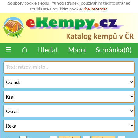
Soubory cookie zlepšují funkci stránek, používáním těchto stránek
souhlasíte s použitím cookie
více informací
☰
⌂
Hledat
Mapa
Schránka(
0
)