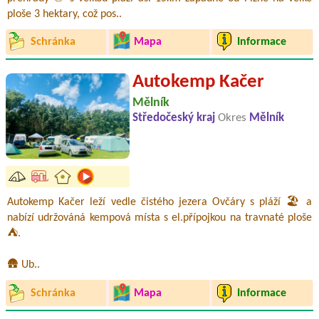
ploše 3 hektary, což pos..
Schránka
Mapa
Informace
Autokemp Kačer
Mělník
Středočeský kraj
Okres
Mělník
Autokemp Kačer leží vedle čistého jezera Ovčáry s pláží 🏖️ a
nabízí udržováná kempová místa s el.přípojkou na travnaté ploše
⛺.
🛖 Ub..
Schránka
Mapa
Informace