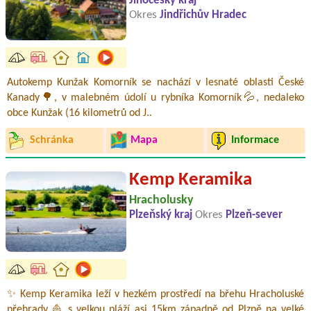
Jihočeský kraj
Okres
Jindřichův Hradec
Autokemp Kunžak Komorník se nachází v lesnaté oblasti České
Kanady🌳, v malebném údolí u rybníka Komorník💦, nedaleko
obce Kunžak (16 kilometrů od J..
Schránka
Mapa
Informace
Kemp Keramika
Hracholusky
Plzeňský kraj
Okres
Plzeň-sever
✨ Kemp Keramika leží v hezkém prostředí na břehu Hracholuské
přehrady ⛵ s velkou pláží asi 15km západně od Plzně na velké