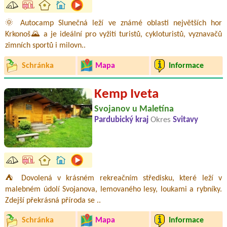
🌞 Autocamp Slunečná leží ve známé oblasti největších hor
Krkonoš🌄 a je ideální pro vyžití turistů, cykloturistů, vyznavačů
zimních sportů i milovn..
Schránka
Mapa
Informace
Kemp Iveta
Svojanov u Maletína
Pardubický kraj
Okres
Svitavy
⛺ Dovolená v krásném rekreačním středisku, které leží v
malebném údolí Svojanova, lemovaného lesy, loukami a rybníky.
Zdejší překrásná příroda se ..
Schránka
Mapa
Informace