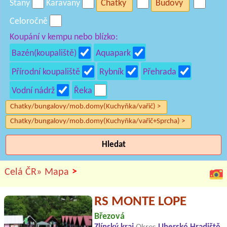
Stany
Karavany
Chatky
Budovy
Celoročně
Koupání v kempu nebo blízko:
Bazén(koupaliště)
Aquapark
Přírodní koupaliště
Rybník
Přehrada
Vodní nádrž
Řeka
Chatky/bungalovy/mob.domy(Kuchyňka/vařič) >
Chatky/bungalovy/mob.domy(Kuchyňka/vařič+Sprcha) >
Hledat
>
Celá ČR»
Mapa
RS MONTE LOPE
Březová