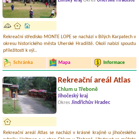
Zlínský kraj
Okres
Uherské Hradiště
Rekreační středisko MONTE LOPE se nachází v Bílých Karpatech v
okresu historického města Uherské Hradiště. Okolí nabízí spoustu
příležitostí k výl..
Schránka
Mapa
Informace
Rekreační areál Atlas
Chlum u Třeboně
Jihočeský kraj
Okres
Jindřichův Hradec
Rekreační areál Atlas se nachází v krásné krajině u jihočeského