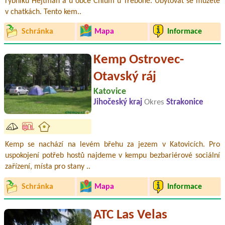
rybníku Hejtman a u obce Chlum u Třeboně. Ubytovat se můžete
v chatkách. Tento kem..
Schránka
Mapa
Informace
Kemp Ostrovec-
Otavský ráj
Katovice
Jihočeský kraj
Okres
Strakonice
Kemp se nachází na levém břehu za jezem v Katovicích. Pro
uspokojení potřeb hostů najdeme v kempu bezbariérové sociální
zařízení, místa pro stany ..
Schránka
Mapa
Informace
ATC Las Velas