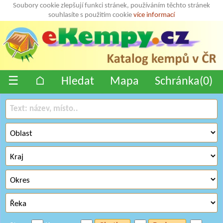
Soubory cookie zlepšují funkci stránek, používáním těchto stránek
souhlasíte s použitím cookie
více informací
☰
⌂
Hledat
Mapa
Schránka(
0
)