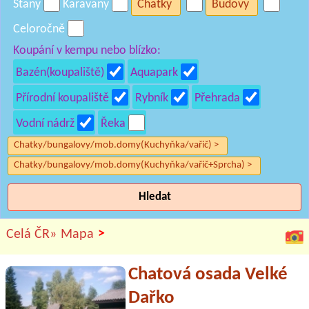
Stany
Karavany
Chatky
Budovy
Celoročně
Koupání v kempu nebo blízko:
Bazén(koupaliště)
Aquapark
Přírodní koupaliště
Rybník
Přehrada
Vodní nádrž
Řeka
Chatky/bungalovy/mob.domy(Kuchyňka/vařič) >
Chatky/bungalovy/mob.domy(Kuchyňka/vařič+Sprcha) >
Hledat
>
Celá ČR»
Mapa
Chatová osada Velké
Dařko