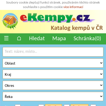
Soubory cookie zlepšují funkci stránek, používáním těchto stránek
souhlasíte s použitím cookie
více informací
☰
⌂
Hledat
Mapa
Schránka(
0
)