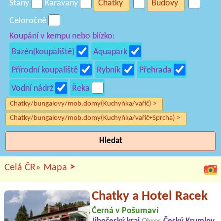
Stany
Karavany
Chatky
Budovy
Celoročně
Koupání v kempu nebo blízko:
Bazén(koupaliště)
Aquapark
Přírodní koupaliště
Rybník
Přehrada
Vodní nádrž
Řeka
Chatky/bungalovy/mob.domy(Kuchyňka/vařič) >
Chatky/bungalovy/mob.domy(Kuchyňka/vařič+Sprcha) >
Hledat
>
Celá ČR»
Mapa
Chatky a Hotel Racek
Černá v Pošumaví