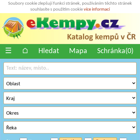
Soubory cookie zlepšují funkci stránek, používáním těchto stránek
souhlasíte s použitím cookie
více informací
☰
⌂
Hledat
Mapa
Schránka(
0
)