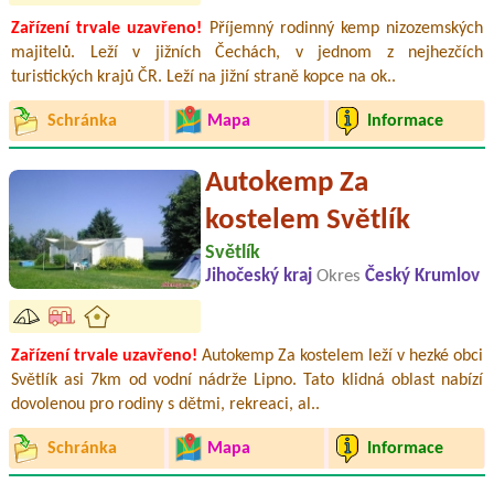
Zařízení trvale uzavřeno!
Příjemný rodinný kemp nizozemských
majitelů. Leží v jižních Čechách, v jednom z nejhezčích
turistických krajů ČR. Leží na jižní straně kopce na ok..
Schránka
Mapa
Informace
Autokemp Za
kostelem Světlík
Světlík
Jihočeský kraj
Okres
Český Krumlov
Zařízení trvale uzavřeno!
Autokemp Za kostelem leží v hezké obci
Světlík asi 7km od vodní nádrže Lipno. Tato klidná oblast nabízí
dovolenou pro rodiny s dětmi, rekreaci, al..
Schránka
Mapa
Informace