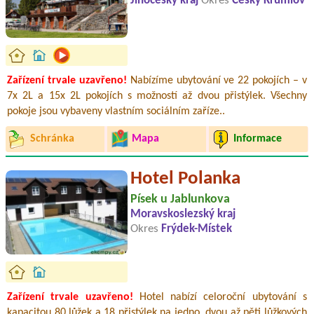
Jihočeský kraj
Okres
Český Krumlov
Zařízení trvale uzavřeno!
Nabízíme ubytování ve 22 pokojích – v
7x 2L a 15x 2L pokojích s možností až dvou přistýlek. Všechny
pokoje jsou vybaveny vlastním sociálním zaříze..
Schránka
Mapa
Informace
Hotel Polanka
Písek u Jablunkova
Moravskoslezský kraj
Okres
Frýdek-Místek
Zařízení trvale uzavřeno!
Hotel nabízí celoroční ubytování s
kapacitou 80 lůžek a 18 přistýlek na jedno, dvou až pěti lůžkových