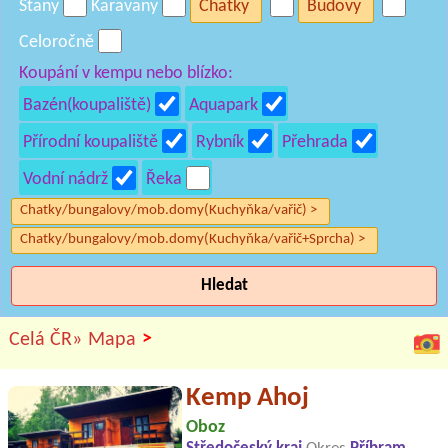
Stany
Karavany
Chatky
Budovy
Celoročně
Koupání v kempu nebo blízko:
Bazén(koupaliště)
Aquapark
Přírodní koupaliště
Rybník
Přehrada
Vodní nádrž
Řeka
Chatky/bungalovy/mob.domy(Kuchyňka/vařič) >
Chatky/bungalovy/mob.domy(Kuchyňka/vařič+Sprcha) >
Hledat
>
Celá ČR»
Mapa
Kemp Ahoj
Oboz