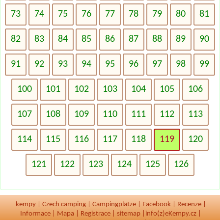
73
74
75
76
77
78
79
80
81
82
83
84
85
86
87
88
89
90
91
92
93
94
95
96
97
98
99
100
101
102
103
104
105
106
107
108
109
110
111
112
113
114
115
116
117
118
119
120
121
122
123
124
125
126
kempy
|
Czech camping
|
Campingplätze
|
Facebook
|
Recenze
|
Informace
|
Mapa
|
Registrace
|
sitemap
|
info(z)eKempy.cz |