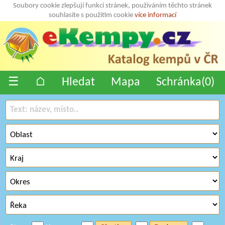
Soubory cookie zlepšují funkci stránek, používáním těchto stránek
souhlasíte s použitím cookie
více informací
☰
⌂
Hledat
Mapa
Schránka(
0
)