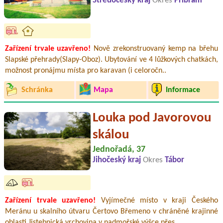
Středočeský kraj
Okres
Příbram
Zařízení trvale uzavřeno!
Nově zrekonstruovaný kemp na břehu
Slapské přehrady(Slapy-Oboz). Ubytování ve 4 lůžkových chatkách,
možnost pronájmu místa pro karavan (i celoročn..
Schránka
Mapa
Informace
Louka pod Javorovou
skálou
Jednořadá, 37
Jihočeský kraj
Okres
Tábor
Zařízení trvale uzavřeno!
Vyjímečné místo v kraji Českého
Meránu u skalního útvaru Čertovo Břemeno v chráněné krajinné
oblasti Jistebnická vrchovina v nadmořské výšce přes ..