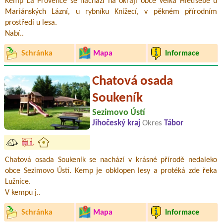
Kemp La Provence se nachází na okraji obce Velká Hleďsebe u
Mariánských Lázní, u rybníku Knížecí, v pěkném přírodním
prostředí u lesa.
Nabí..
Schránka
Mapa
Informace
Chatová osada
Soukeník
Sezimovo Ústí
Jihočeský kraj
Okres
Tábor
Chatová osada Soukeník se nachází v krásné přírodě nedaleko
obce Sezimovo Ústí. Kemp je obklopen lesy a protéká zde řeka
Lužnice.
V kempu j..
Schránka
Mapa
Informace