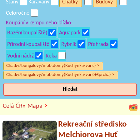
Stany
Karavany
Chatky
Budovy
Celoročně
Koupání v kempu nebo blízko:
Bazén(koupaliště)
Aquapark
Přírodní koupaliště
Rybník
Přehrada
Vodní nádrž
Řeka
Chatky/bungalovy/mob.domy(Kuchyňka/vařič) >
Chatky/bungalovy/mob.domy(Kuchyňka/vařič+Sprcha) >
Hledat
>
Celá ČR»
Mapa
Rekreační středisko
Melchiorova Huť