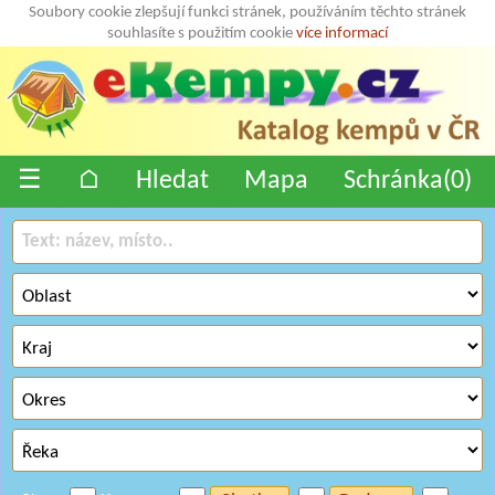
Soubory cookie zlepšují funkci stránek, používáním těchto stránek
souhlasíte s použitím cookie
více informací
☰
⌂
Hledat
Mapa
Schránka(
0
)