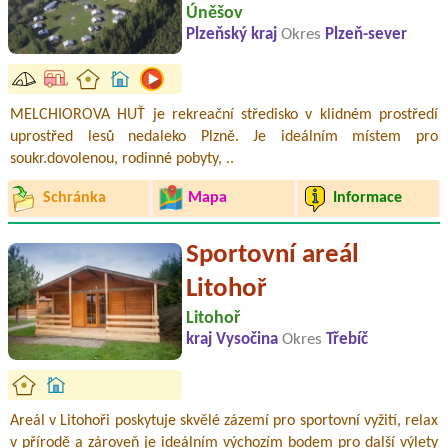
Úněšov
Plzeňský kraj
Okres
Plzeň-sever
MELCHIOROVA HUŤ je rekreační středisko v klidném prostředí
uprostřed lesů nedaleko Plzně. Je ideálním místem pro
soukr.dovolenou, rodinné pobyty, ..
Schránka
Mapa
Informace
Sportovní areál
Litohoř
Litohoř
kraj Vysočina
Okres
Třebíč
Areál v Litohoři poskytuje skvělé zázemí pro sportovní vyžití, relax
v přírodě a zároveň je ideálním výchozím bodem pro další výlety