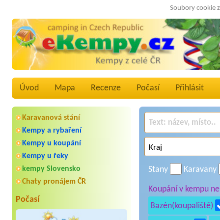
Soubory cookie z
Úvod
Mapa
Recenze
Počasí
Přihlásit
Karavanová stání
Kempy a rybaření
Kempy u koupání
Kempy u řeky
kempy Slovensko
Stany
Karavany
Chaty pronájem ČR
Koupání v kempu neb
Počasí
Bazén(koupaliště)