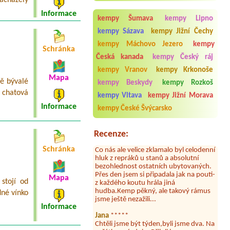
Termín od 2026-09-12 |
Autocamp
Informace
Jenišov - Lipno
kempy Šumava
kempy Lipno
1x für Wohnmobil 7,50m lang
kempy Sázava
kempy Jižní Čechy
kempy Máchovo Jezero
kempy
Schránka
Česká kanada
kempy Český ráj
kempy Vranov
kempy Krkonoše
Aneta Melicharová
***
Mapa
ě bývalé
kempy Beskydy
kempy Rozkoš
Byli jsme zde v týdnu od 25.7. do 1.8.
2026. Kemp jako takový je pěkný. V
 chatová
kempy Vltava
kempy Jižní Morava
umývárně i na WC bylo vždy čisto,
Informace
doplněný papír i utěrky, což při
kempy České Švýcarsko
množství návštěvníků není
samozřejmost. V kempu je obchod a
restaurace, kebab a další občerstvení.
Recenze:
Co nás ale velice zklamalo byl celodenní
Schránka
hluk z repráků u stanů a absolutní
bezohlednost ostatních ubytovaných.
Přes den jsem si připadala jak na pouti-
z každého koutu hrála jiná
Mapa
stojí od
hudba.Kemp pěkný, ale takový rámus
jsme ještě nezažili...
dné vínko
Informace
Jana
*****
Chtěli jsme být týden,byli jsme dva. Na
začátku prázdnin. Přijeli jsme