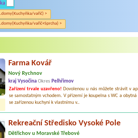
ka
.domy(Kuchyňka/vařič) >
.domy(Kuchyňka/vařič+Sprcha) >
Farma Kovář
Nový Rychnov
kraj Vysočina
Okres
Pelhřimov
Zařízení trvale uzavřeno!
Dovolenou u nás můžete strávit v a
se samostatným vchodem. V přízemí je koupelna s WC a obytná 
se zařízenou kuchyní k vlastnímu v..
Rekreační Středisko Vysoké Pole
Dětřichov u Moravské Třebové