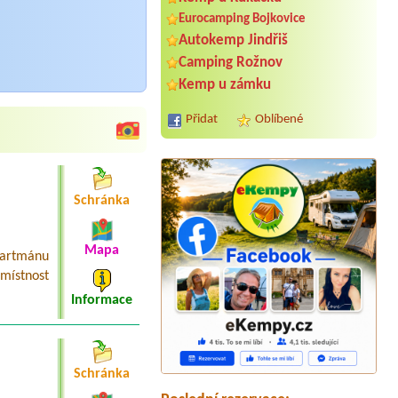
Eurocamping Bojkovice
Autokemp Jindřiš
Camping Rožnov
Kemp u zámku
Přidat
Oblíbené
Schránka
Mapa
partmánu
místnost
Termín od 2026-07-31 |
Koupaliště a
Informace
kemp Zákupy
1 stan/2 dospělé osoby, malý pes,
auto
Termín od 2026-08-01 |
Tábořiště U Tří
Schránka
věží Maskáč
41 Stellplatz mit elektr. Anschluss