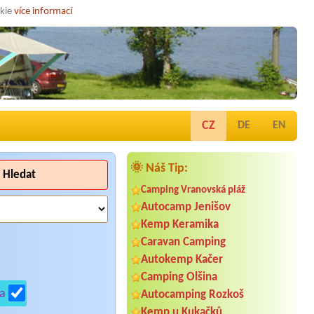
okie
více informací
CZ
DE
EN
🌞 Náš Tip:
Hledat
Camping Vranovská pláž
Autocamp Jenišov
Kemp Keramika
Caravan Camping
Autokemp Kačer
Camping Olšina
a
Autocamping Rozkoš
Kemp u Kukačků