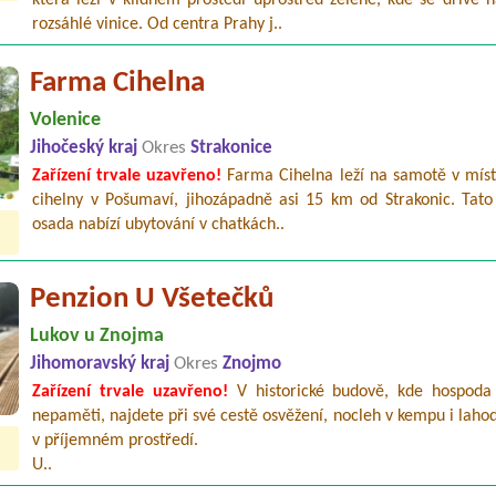
rozsáhlé vinice. Od centra Prahy j..
Farma Cihelna
Volenice
Jihočeský kraj
Okres
Strakonice
Zařízení trvale uzavřeno!
Farma Cihelna leží na samotě v míst
cihelny v Pošumaví, jihozápadně asi 15 km od Strakonic. Tato
osada nabízí ubytování v chatkách..
Penzion U Všetečků
Lukov u Znojma
Jihomoravský kraj
Okres
Znojmo
Zařízení trvale uzavřeno!
V historické budově, kde hospoda 
nepaměti, najdete při své cestě osvěžení, nocleh v kempu i laho
v příjemném prostředí.
U..