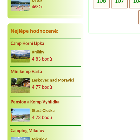
106
107
10
Úštěk
Za nás to nej co může být. Jezdíme s
kar. cca 25 let do Jindřiše vždy
4682x
radostně. Děkujeme Vaculovi, Brno.
Nejlépe hodnocené:
Camp Horní Lipka
Králíky
4.83 bodů
Minikemp Harta
Leskovec nad Moravicí
4.77 bodů
Pension a Kemp Vyhlídka
Stará Oleška
4.73 bodů
Camping Mikulov
Mikulov