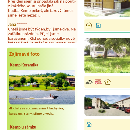
z každého koutu hrála jiná
hudba.Kemp pěkný, ale takový rámus
jsme ještě nezažili...
Jana
*****
Chtěli jsme být týden,byli jsme dva. Na
začátku prázdnin. Přijeli jsme
karavanem. Klid pohoda socialky nové
krásné čisté,koupání super. Restaurace
s jídlem, a dobrým jídlem za slušnou
cenu na dosah, a spoustu možností na
výlety. Veškerý personál se choval
Zajímavé foto
slušně mile. Nám se v kempu líbilo.
Kemp Keramika
Aneta Janíčková
*****
Byli jsme zde s dětmi na 5 nocí,
výborné vybavení kempu, čisto všude.
Výborná káva, mošt i víno a další.Milí
hostitelé, vždy usměvaví a ochotní,
umístění kempu blízko všem zážitkům
ať turistickým,tak vodním. V
docházkové blízkosti kempu vodní
nádrž, restaurace a bazénem,
autobusová zastávka, obchod a další.
4L chaty se soc.zažízením + kuchyňka,
Děkujeme, bylo to úžasné.
karavany, stany, přímo u vody..
Kateřina+ Květoslav+ Jana+ Zdeněk
*****
Kemp u zámku