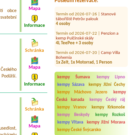
Poslední rezervace:
Mapa
Termín od 2026-07-26 |
Stanové
tí obce
tábořiště Petrův palouk
 svatební
4 osoby
Informace
Termín od 2026-07-22 |
Penzion a
kemp Pulčínské skály
4L TeePee + 3 osoby
Termín od 2026-07-20 |
Camp Villa
Schránka
Bohemia
1x Zelt, 1x Motorrad, 1 Person
Termín od 2026-08-21 |
Autokemp
Mapa
 Českého
Přehrada Mostkovice
Podůlší.
2x2L chatka,1x3-5L chatka
kempy Šumava
kempy Lipno
Informace
kempy Sázava
kempy Jižní Čechy
Termín od 2026-08-04 |
Stanové
tábořiště Petrův palouk
kempy Máchovo Jezero
kempy
3 osoby chatka s luzkovinami
Česká kanada
kempy Český ráj
Termín od 2026-08-02 |
Chatová
kempy Vranov
kempy Krkonoše
Schránka
osada Olešná
kempy Beskydy
kempy Rozkoš
Termín od 2026-08-02 |
Kemp Oáza
kempy Vltava
kempy Jižní Morava
1xStellplatz PKW Wohnwagen 2
Mapa
sedlost,
Personen
kempy České Švýcarsko
nacházely