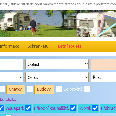
lepšují funkci stránek, používáním těchto stránek souhlasíte s použitím co
Informace
Schránka(
0
)
Letní soutěž
Chatky
Budovy
Celoročně
o blízko:
Aquapark
Přírodní koupaliště
Rybník
Přehrad