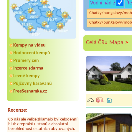
Vodní nádrž
Ře
Chatky/bungalovy/mob
Chatky/bungalovy/mob
>
Celá ČR»
Mapa
Kempy na videu
Hodnocení kempů
Průmery cen
Inzerce zdarma
Levné kempy
Aneta Melicharová
***
Byli jsme zde v týdnu od 25.7. do 1.8.
Půjčovny karavanů
2026. Kemp jako takový je pěkný. V
umývárně i na WC bylo vždy čisto,
FreeSeznamka.cz
doplněný papír i utěrky, což při
množství návštěvníků není
samozřejmost. V kempu je obchod a
restaurace, kebab a další občerstvení.
Recenze:
Co nás ale velice zklamalo byl celodenní
hluk z repráků u stanů a absolutní
bezohlednost ostatních ubytovaných.
Přes den jsem si připadala jak na pouti-