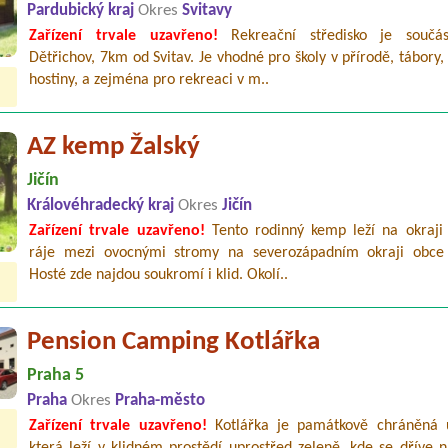
Pardubický kraj
Okres
Svitavy
Zařízení trvale uzavřeno!
Rekreační středisko je součás
Dětřichov, 7km od Svitav. Je vhodné pro školy v přírodě, tábory,
hostiny, a zejména pro rekreaci v m..
AZ kemp Žalský
Jičín
Královéhradecký kraj
Okres
Jičín
Zařízení trvale uzavřeno!
Tento rodinný kemp leží na okraji
ráje mezi ovocnými stromy na severozápadním okraji obce 
Hosté zde najdou soukromí i klid. Okolí..
Pension Camping Kotlářka
Praha 5
Praha
Okres
Praha-město
Zařízení trvale uzavřeno!
Kotlářka je památkově chráněná u
která leží v klidném prostědí uprostřed zeleně, kde se dříve 