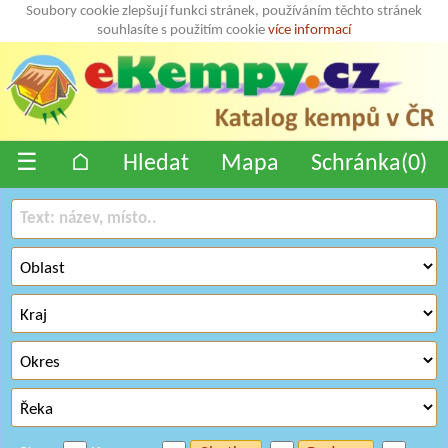
Soubory cookie zlepšují funkci stránek, používáním těchto stránek
souhlasíte s použitím cookie
více informací
☰
⌂
Hledat
Mapa
Schránka(
0
)