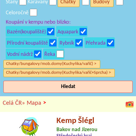
Stany
Karavany
Chatky
Budovy
Celoročně
Koupání v kempu nebo blízko:
Bazén(koupaliště)
Aquapark
Přírodní koupaliště
Rybník
Přehrada
Vodní nádrž
Řeka
Chatky/bungalovy/mob.domy(Kuchyňka/vařič) >
Chatky/bungalovy/mob.domy(Kuchyňka/vařič+Sprcha) >
Hledat
>
Celá ČR»
Mapa
Kemp Šlégl
Bakov nad Jizerou