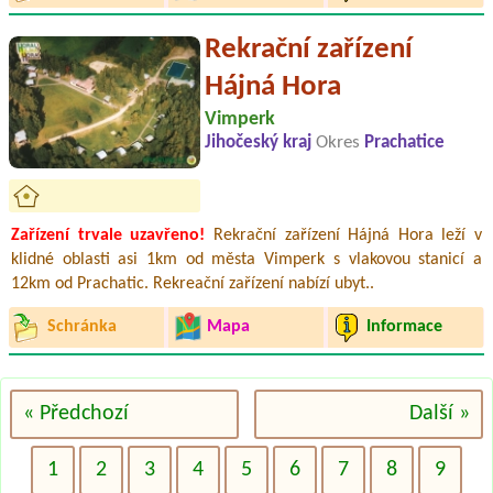
Rekrační zařízení
Hájná Hora
Vimperk
Jihočeský kraj
Okres
Prachatice
Zařízení trvale uzavřeno!
Rekrační zařízení Hájná Hora leží v
klidné oblasti asi 1km od města Vimperk s vlakovou stanicí a
12km od Prachatic. Rekreační zařízení nabízí ubyt..
Schránka
Mapa
Informace
« Předchozí
Další »
1
2
3
4
5
6
7
8
9