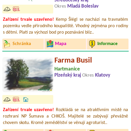
Středočeský kraj
Okres
Mladá Boleslav
Zařízení trvale uzavřeno!
Kemp Šlégl se nachází na travnatém
pozemku vedle přírodního koupaliště. Vhodný zejména pro rodiny
s dětmi. Platí za výchozí bod pro poznávání blíz..
Schránka
Mapa
Informace
Farma Busil
Hartmanice
Plzeňský kraj
Okres
Klatovy
Zařízení trvale uzavřeno!
Rozkládá se na atraktivním místě na
rozhraní NP Šumava a CHKOŠ. Majitelé se zabývají převážně
chovem skotu. Kromě zemědělství se věnují agroturist..