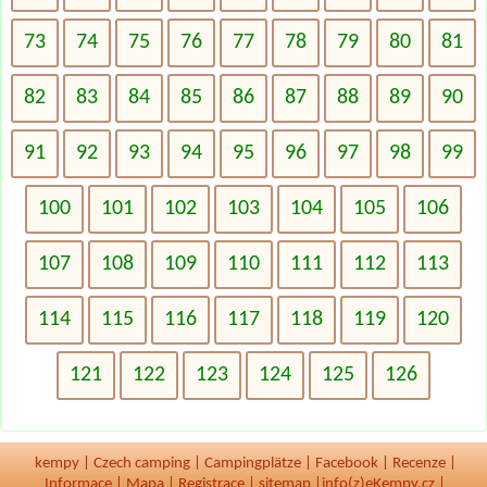
73
74
75
76
77
78
79
80
81
82
83
84
85
86
87
88
89
90
91
92
93
94
95
96
97
98
99
100
101
102
103
104
105
106
107
108
109
110
111
112
113
114
115
116
117
118
119
120
121
122
123
124
125
126
kempy
|
Czech camping
|
Campingplätze
|
Facebook
|
Recenze
|
Informace
|
Mapa
|
Registrace
|
sitemap
|
info(z)eKempy.cz |