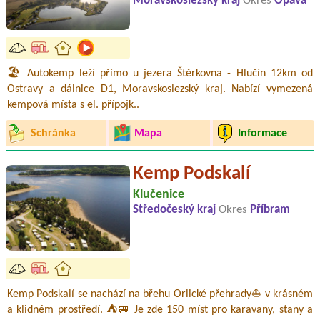
Moravskoslezský kraj
Okres
Opava
🏖️ Autokemp leží přímo u jezera Štěrkovna - Hlučín 12km od
Ostravy a dálnice D1, Moravskoslezský kraj. Nabízí vymezená
kempová místa s el. přípojk..
Schránka
Mapa
Informace
Kemp Podskalí
Klučenice
Středočeský kraj
Okres
Příbram
Kemp Podskalí se nachází na břehu Orlické přehrady⛵ v krásném
a klidném prostředí. ⛺🚐 Je zde 150 míst pro karavany, stany a