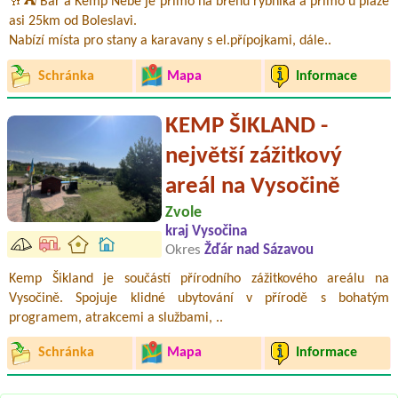
🥂⛺ Bar a Kemp Nebe je přímo na břehu rybníka a přímo u pláže
asi 25km od Boleslavi.
Nabízí místa pro stany a karavany s el.přípojkami, dále..
Schránka
Mapa
Informace
KEMP ŠIKLAND -
největší zážitkový
areál na Vysočině
Zvole
kraj Vysočina
Okres
Žďár nad Sázavou
Kemp Šikland je součástí přírodního zážitkového areálu na
Vysočině. Spojuje klidné ubytování v přírodě s bohatým
programem, atrakcemi a službami, ..
Schránka
Mapa
Informace