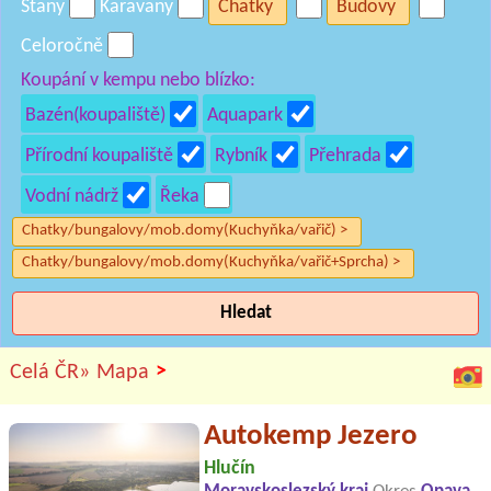
Stany
Karavany
Chatky
Budovy
Celoročně
Koupání v kempu nebo blízko:
Bazén(koupaliště)
Aquapark
Přírodní koupaliště
Rybník
Přehrada
Vodní nádrž
Řeka
Chatky/bungalovy/mob.domy(Kuchyňka/vařič) >
Chatky/bungalovy/mob.domy(Kuchyňka/vařič+Sprcha) >
Hledat
>
Celá ČR»
Mapa
Autokemp Jezero
Hlučín