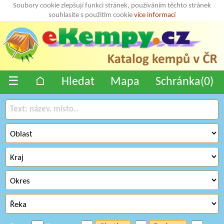
Soubory cookie zlepšují funkci stránek, používáním těchto stránek
souhlasíte s použitím cookie
více informací
☰
⌂
Hledat
Mapa
Schránka(
0
)