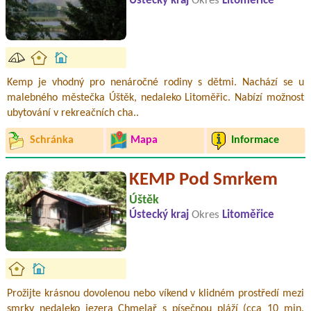
Ústecký kraj
Okres
Litoměřice
Kemp je vhodný pro nenáročné rodiny s dětmi. Nachází se u
malebného městečka Úštěk, nedaleko Litoměřic. Nabízí možnost
ubytování v rekreačních cha..
Schránka
Mapa
Informace
KEMP Pod Smrkem
Úštěk
Ústecký kraj
Okres
Litoměřice
Prožijte krásnou dovolenou nebo víkend v klidném prostředí mezi
smrky nedaleko jezera Chmelař s písečnou pláží (cca 10 min.