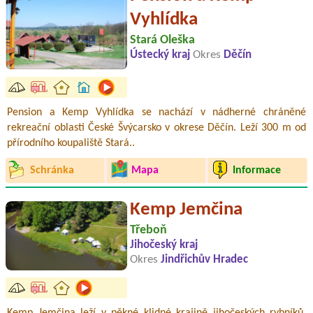
Vyhlídka
Stará Oleška
Ústecký kraj
Okres
Děčín
Pension a Kemp Vyhlídka se nachází v nádherné chráněné
rekreační oblasti České Švýcarsko v okrese Děčín. Leží 300 m od
přírodního koupaliště Stará..
Schránka
Mapa
Informace
Kemp Jemčina
Třeboň
Jihočeský kraj
Okres
Jindřichův Hradec