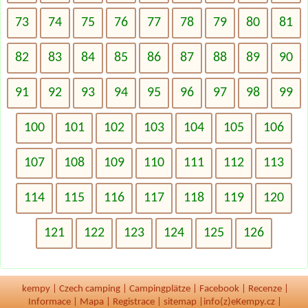
73
74
75
76
77
78
79
80
81
82
83
84
85
86
87
88
89
90
91
92
93
94
95
96
97
98
99
100
101
102
103
104
105
106
107
108
109
110
111
112
113
114
115
116
117
118
119
120
121
122
123
124
125
126
kempy
|
Czech camping
|
Campingplätze
|
Facebook
|
Recenze
|
Informace
|
Mapa
|
Registrace
|
sitemap
|
info(z)eKempy.cz |