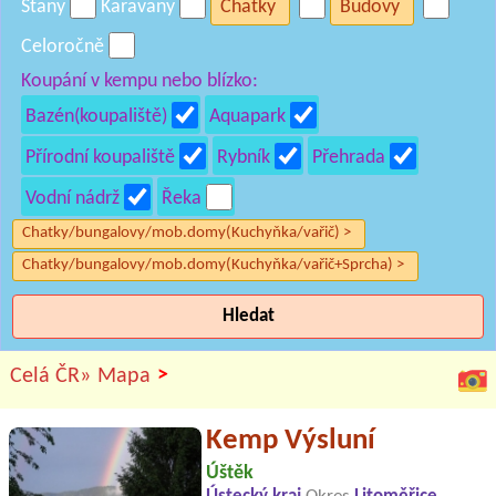
Stany
Karavany
Chatky
Budovy
Celoročně
Koupání v kempu nebo blízko:
Bazén(koupaliště)
Aquapark
Přírodní koupaliště
Rybník
Přehrada
Vodní nádrž
Řeka
Chatky/bungalovy/mob.domy(Kuchyňka/vařič) >
Chatky/bungalovy/mob.domy(Kuchyňka/vařič+Sprcha) >
Hledat
>
Celá ČR»
Mapa
Kemp Výsluní
Úštěk