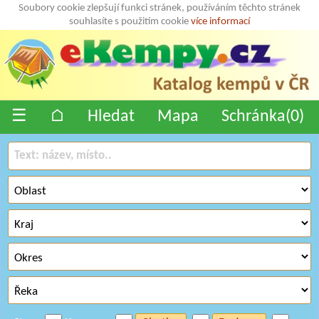
Soubory cookie zlepšují funkci stránek, používáním těchto stránek
souhlasíte s použitím cookie
více informací
☰
⌂
Hledat
Mapa
Schránka(
0
)