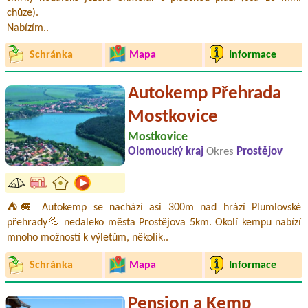
chůze).
Nabízím..
Schránka
Mapa
Informace
Autokemp Přehrada
Mostkovice
Mostkovice
Olomoucký kraj
Okres
Prostějov
⛺🚐 Autokemp se nachází asi 300m nad hrází Plumlovské
přehrady💦 nedaleko města Prostějova 5km. Okolí kempu nabízí
mnoho možností k výletům, několik..
Schránka
Mapa
Informace
Pension a Kemp