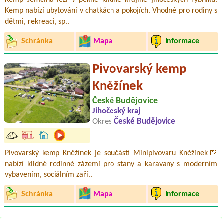
Kemp Jemčina leží v pěkné klidné krajině jihočeských rybníků.
Kemp nabízí ubytování v chatkách a pokojích. Vhodné pro rodiny s
dětmi, rekreaci, sp..
Schránka
Mapa
Informace
Pivovarský kemp
Kněžínek
České Budějovice
Jihočeský kraj
Okres
České Budějovice
Pivovarský kemp Kněžínek je součástí Minipivovaru Kněžínek🍺
nabízí klidné rodinné zázemí pro stany a karavany s moderním
vybavením, sociálním zaří..
Schránka
Mapa
Informace