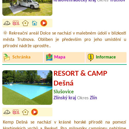
Královéhradecký kraj
Okres
Trutnov
🌞 Rekreační areál Dolce se nachází v malebném údolí v blízkosti
města Trutnova. Oblíben je především pro jeho umístění u
přírodní nádrže uprostře..
Schránka
Mapa
Informace
RESORT & CAMP
Dešná
Slušovice
Zlínský kraj
Okres
Zlín
Kemp Dešná se nachází v krásné horské přírodě na pomezí
Hostýnských vrchů a Beskyd. Pro milovníky campingu nabízíme