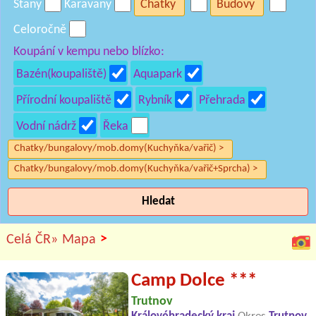
Stany
Karavany
Chatky
Budovy
Celoročně
Koupání v kempu nebo blízko:
Bazén(koupaliště)
Aquapark
Přírodní koupaliště
Rybník
Přehrada
Vodní nádrž
Řeka
Chatky/bungalovy/mob.domy(Kuchyňka/vařič) >
Chatky/bungalovy/mob.domy(Kuchyňka/vařič+Sprcha) >
Hledat
>
Celá ČR»
Mapa
Camp Dolce ***
Trutnov