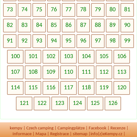
73
74
75
76
77
78
79
80
81
82
83
84
85
86
87
88
89
90
91
92
93
94
95
96
97
98
99
100
101
102
103
104
105
106
107
108
109
110
111
112
113
114
115
116
117
118
119
120
121
122
123
124
125
126
kempy
|
Czech camping
|
Campingplätze
|
Facebook
|
Recenze
|
Informace
|
Mapa
|
Registrace
|
sitemap
|
info(z)eKempy.cz |