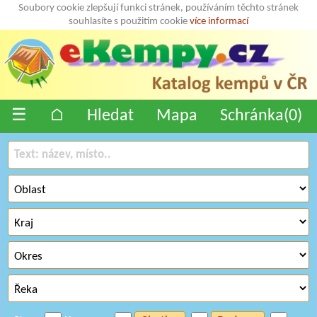
Soubory cookie zlepšují funkci stránek, používáním těchto stránek
souhlasíte s použitím cookie
více informací
☰
⌂
Hledat
Mapa
Schránka(
0
)