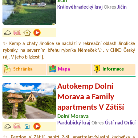
Jičín
Královéhradecký kraj
Okres
Jičín
✨ Kemp a chaty Jinolice se nachází v rekreační oblasti Jinolické
rybníky, na severním břehu rybníka Němeček💦, v CHKO Český
ráj. V jeho blízkosti j..
Schránka
Mapa
Informace
Autokemp Dolní
Morava a Family
apartments V Zátiší
Dolní Morava
Pardubický kraj
Okres
Ústí nad Orlicí
✨ Penzion V Zátiší nabízí 2-6L apartmány(vlastní kuchyňka a