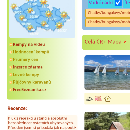
Vodní nádrž
Ře
Chatky/bungalovy/mob
Chatky/bungalovy/mob
>
Celá ČR»
Mapa
Kempy na videu
Hodnocení kempů
Průmery cen
Inzerce zdarma
Aneta Melicharová
***
Levné kempy
Byli jsme zde v týdnu od 25.7. do 1.8.
2026. Kemp jako takový je pěkný. V
Půjčovny karavanů
umývárně i na WC bylo vždy čisto,
FreeSeznamka.cz
doplněný papír i utěrky, což při
množství návštěvníků není
samozřejmost. V kempu je obchod a
restaurace, kebab a další občerstvení.
Recenze:
Co nás ale velice zklamalo byl celodenní
hluk z repráků u stanů a absolutní
bezohlednost ostatních ubytovaných.
Přes den jsem si připadala jak na pouti-
z každého koutu hrála jiná