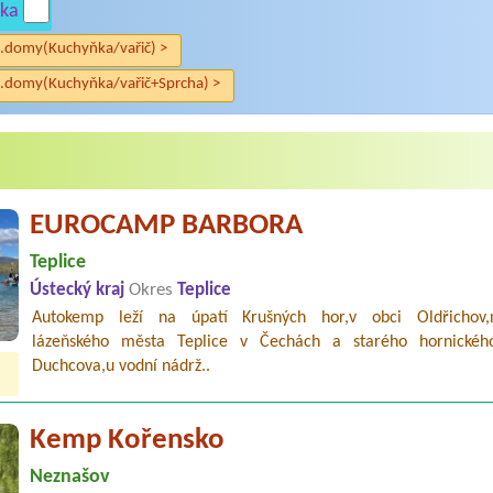
ka
.domy(Kuchyňka/vařič) >
.domy(Kuchyňka/vařič+Sprcha) >
EUROCAMP BARBORA
Teplice
Ústecký kraj
Okres
Teplice
Autokemp leží na úpatí Krušných hor,v obci Oldřichov,
lázeňského města Teplice v Čechách a starého hornické
Duchcova,u vodní nádrž..
Kemp Kořensko
Neznašov