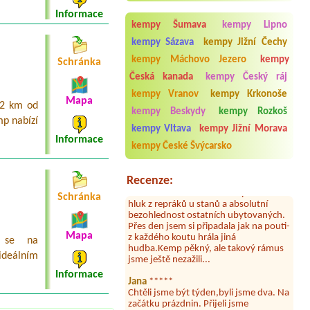
Lipka
Informace
Termín od 2026-08-07 |
Autokemp
kempy Šumava
kempy Lipno
Kristýna Jiránek
kempy Sázava
kempy Jižní Čechy
kempy Máchovo Jezero
kempy
Schránka
Česká kanada
kempy Český ráj
Aneta Melicharová
***
kempy Vranov
kempy Krkonoše
Mapa
Byli jsme zde v týdnu od 25.7. do 1.8.
 2 km od
kempy Beskydy
kempy Rozkoš
2026. Kemp jako takový je pěkný. V
mp nabízí
umývárně i na WC bylo vždy čisto,
kempy Vltava
kempy Jižní Morava
doplněný papír i utěrky, což při
Informace
kempy České Švýcarsko
množství návštěvníků není
samozřejmost. V kempu je obchod a
restaurace, kebab a další občerstvení.
Recenze:
Co nás ale velice zklamalo byl celodenní
hluk z repráků u stanů a absolutní
Schránka
bezohlednost ostatních ubytovaných.
Přes den jsem si připadala jak na pouti-
z každého koutu hrála jiná
Mapa
hudba.Kemp pěkný, ale takový rámus
m se na
jsme ještě nezažili...
ideálním
Jana
*****
Informace
Chtěli jsme být týden,byli jsme dva. Na
začátku prázdnin. Přijeli jsme
karavanem. Klid pohoda socialky nové