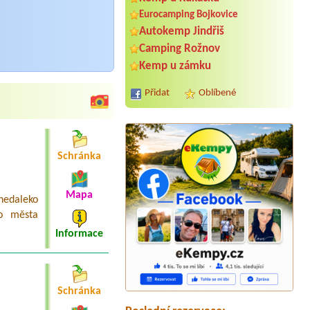
Eurocamping Bojkovice
Autokemp Jindřiš
Camping Rožnov
Kemp u zámku
Přidat
Oblíbené
Schránka
Mapa
nedaleko
ho města
Termín od 2026-08-12 |
Pension a
Informace
autokemp Klášterský Mlýn
místo pro jeden stan, dva dospělí, dvě
děti
Termín od 2026-09-12 |
RS Sycherák
12Personen + 2 kinder
Schránka