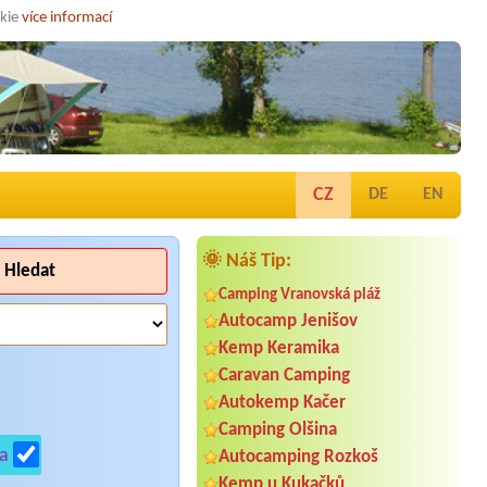
okie
více informací
CZ
DE
EN
🌞 Náš Tip:
Hledat
Camping Vranovská pláž
Autocamp Jenišov
Kemp Keramika
Caravan Camping
Autokemp Kačer
Camping Olšina
a
Autocamping Rozkoš
Kemp u Kukačků