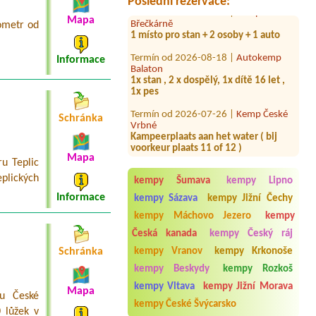
Poslední rezervace:
Termín od 2026-08-01 |
Kemp Na
Břečkárně
Mapa
1 místo pro stan + 2 osoby + 1 auto
lometr od
Termín od 2026-08-18 |
Autokemp
Balaton
Informace
1x stan , 2 x dospělý, 1x dítě 16 let ,
1x pes
Termín od 2026-07-26 |
Kemp České
Vrbné
Schránka
Kampeerplaats aan het water ( bij
voorkeur plaats 11 of 12 )
Mapa
Termín od 2026-07-20 |
Kemp
u Teplic
BROZANY
lických
kempy Šumava
kempy Lipno
1 Stellplatz mit Strom
Informace
kempy Sázava
kempy Jižní Čechy
Termín od 2026-09-24 |
Autokemp
Podhoří
kempy Máchovo Jezero
kempy
1Stellplatz für einen
Česká kanada
kempy Český ráj
Camper(kl.Bus)mit Elektrizität
Schránka
kempy Vranov
kempy Krkonoše
Termín od 2026-08-21 |
Kemp
kempy Beskydy
kempy Rozkoš
Podskalí
1 místo pro stan, 2 dospělí a 1 dítě
kempy Vltava
kempy Jižní Morava
Mapa
du České
kempy České Švýcarsko
Termín od 2026-07-25 |
Camp Horní
 lůžek v