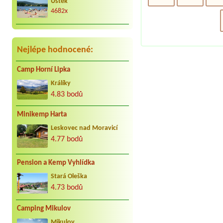
Úštěk
kar. cca 25 let do Jindřiše vždy
radostně. Děkujeme Vaculovi, Brno.
4682x
Nejlépe hodnocené:
Camp Horní Lipka
Králíky
4.83 bodů
Minikemp Harta
Leskovec nad Moravicí
4.77 bodů
Pension a Kemp Vyhlídka
Stará Oleška
4.73 bodů
Camping Mikulov
Mikulov