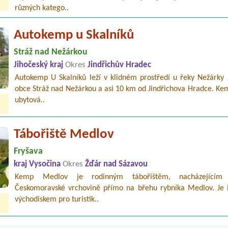
různých katego..
Autokemp u Skalníků
Stráž nad Nežárkou
Jihočeský kraj
Okres
Jindřichův Hradec
Autokemp U Skalníků leží v klidném prostředí u řeky Nežárky
obce Stráž nad Nežárkou a asi 10 km od Jindřichova Hradce. Ke
ubytová..
Tábořiště Medlov
Fryšava
kraj Vysočina
Okres
Žďár nad Sázavou
Kemp Medlov je rodinným tábořištěm, nacházející
Českomoravské vrchovině přímo na břehu rybníka Medlov. Je 
východiskem pro turistik..