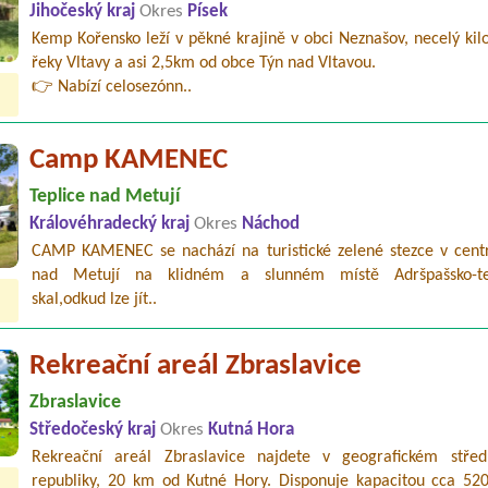
Jihočeský kraj
Okres
Písek
Kemp Kořensko leží v pěkné krajině v obci Neznašov, necelý ki
řeky Vltavy a asi 2,5km od obce Týn nad Vltavou.
👉 Nabízí celosezónn..
Camp KAMENEC
Teplice nad Metují
Královéhradecký kraj
Okres
Náchod
CAMP KAMENEC se nachází na turistické zelené stezce v centr
nad Metují na klidném a slunném místě Adršpašsko-tep
skal,odkud lze jít..
Rekreační areál Zbraslavice
Zbraslavice
Středočeský kraj
Okres
Kutná Hora
Rekreační areál Zbraslavice najdete v geografickém stře
republiky, 20 km od Kutné Hory. Disponuje kapacitou cca 520