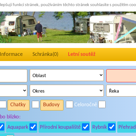
lepšují funkci stránek, používáním těchto stránek souhlasíte s použitím co
Informace
Schránka(
0
)
Letní soutěž
Chatky
Budovy
Celoročně
o blízko:
Aquapark
Přírodní koupaliště
Rybník
Přehrad