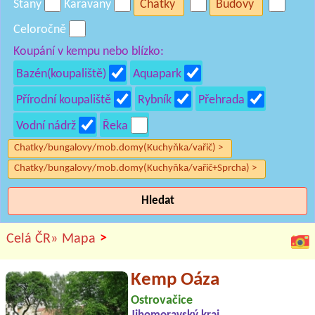
Stany
Karavany
Chatky
Budovy
Celoročně
Koupání v kempu nebo blízko:
Bazén(koupaliště)
Aquapark
Přírodní koupaliště
Rybník
Přehrada
Vodní nádrž
Řeka
Chatky/bungalovy/mob.domy(Kuchyňka/vařič) >
Chatky/bungalovy/mob.domy(Kuchyňka/vařič+Sprcha) >
Hledat
>
Celá ČR»
Mapa
Kemp Oáza
Ostrovačice