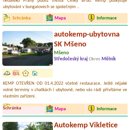
nedaleko Prahy poblíž města Český Brod. Kemp poskytuje
ubytování v bungalovech se společným ..
Schránka
Mapa
Informace
autokemp-ubytovna
SK Mšeno
Mšeno
Středočeský kraj
Okres
Mělník
KEMP OTEVŘEN OD 01.4.2022 včetně restaurace. Ještě nějaké
volné termíny v chatkách i ubytovně, nebo vás rádi přivítáme ve
vlastním zařízení.
Schránka
Mapa
Informace
Autokemp Vikletice