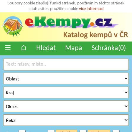
Soubory cookie zlepšují funkci stránek, používáním těchto stránek
souhlasíte s použitím cookie
více informací
☰
⌂
Hledat
Mapa
Schránka(
0
)