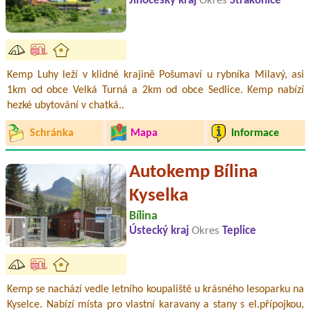
Jihočeský kraj
Okres
Strakonice
Kemp Luhy leží v klidné krajině Pošumaví u rybníka Milavý, asi
1km od obce Velká Turná a 2km od obce Sedlice. Kemp nabízí
hezké ubytování v chatká..
Schránka
Mapa
Informace
Autokemp Bílina
Kyselka
Bílina
Ústecký kraj
Okres
Teplice
Kemp se nachází vedle letního koupaliště u krásného lesoparku na
Kyselce. Nabízí místa pro vlastní karavany a stany s el.přípojkou,