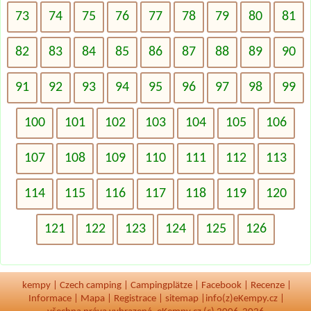
73
74
75
76
77
78
79
80
81
82
83
84
85
86
87
88
89
90
91
92
93
94
95
96
97
98
99
100
101
102
103
104
105
106
107
108
109
110
111
112
113
114
115
116
117
118
119
120
121
122
123
124
125
126
kempy
|
Czech camping
|
Campingplätze
|
Facebook
|
Recenze
|
Informace
|
Mapa
|
Registrace
|
sitemap
|
info(z)eKempy.cz |