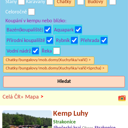
Stany
Karavany
Chatky
Budovy
Celoročně
Koupání v kempu nebo blízko:
Bazén(koupaliště)
Aquapark
Přírodní koupaliště
Rybník
Přehrada
Vodní nádrž
Řeka
Chatky/bungalovy/mob.domy(Kuchyňka/vařič) >
Chatky/bungalovy/mob.domy(Kuchyňka/vařič+Sprcha) >
Hledat
>
Celá ČR»
Mapa
Kemp Luhy
Strakonice