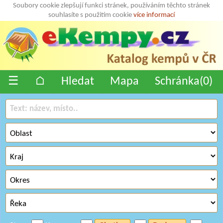
Soubory cookie zlepšují funkci stránek, používáním těchto stránek
souhlasíte s použitím cookie
více informací
☰
⌂
Hledat
Mapa
Schránka(
0
)