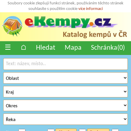
Soubory cookie zlepšují funkci stránek, používáním těchto stránek
souhlasíte s použitím cookie
více informací
☰
⌂
Hledat
Mapa
Schránka(
0
)