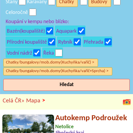
Stany
Karavany
Chatky
Budovy
Celoročně
Koupání v kempu nebo blízko:
Bazén(koupaliště)
Aquapark
Přírodní koupaliště
Rybník
Přehrada
Vodní nádrž
Řeka
Chatky/bungalovy/mob.domy(Kuchyňka/vařič) >
Chatky/bungalovy/mob.domy(Kuchyňka/vařič+Sprcha) >
Hledat
>
Celá ČR»
Mapa
Autokemp Podroužek
Netolice