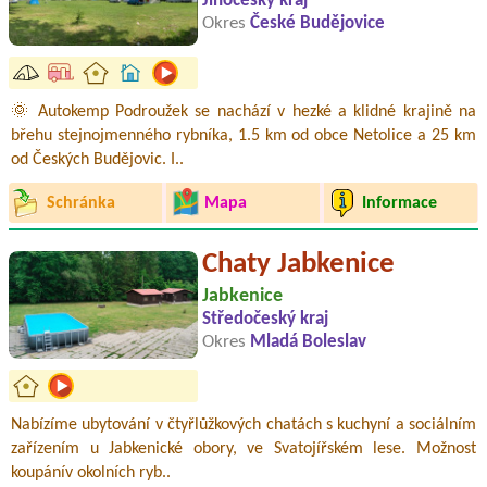
Jihočeský kraj
Okres
České Budějovice
🌞 Autokemp Podroužek se nachází v hezké a klidné krajině na
břehu stejnojmenného rybníka, 1.5 km od obce Netolice a 25 km
od Českých Budějovic. I..
Schránka
Mapa
Informace
Chaty Jabkenice
Jabkenice
Středočeský kraj
Okres
Mladá Boleslav
Nabízíme ubytování v čtyřlůžkových chatách s kuchyní a sociálním
zařízením u Jabkenické obory, ve Svatojířském lese. Možnost
koupánív okolních ryb..