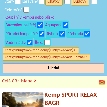
Stany
Karavany
Chatky
Budovy
Celoročně
Koupání v kempu nebo blízko:
Bazén(koupaliště)
Aquapark
Přírodní koupaliště
Rybník
Přehrada
Vodní nádrž
Řeka
Chatky/bungalovy/mob.domy(Kuchyňka/vařič) >
Chatky/bungalovy/mob.domy(Kuchyňka/vařič+Sprcha) >
Hledat
>
Celá ČR»
Mapa
Kemp SPORT RELAX
BAGR