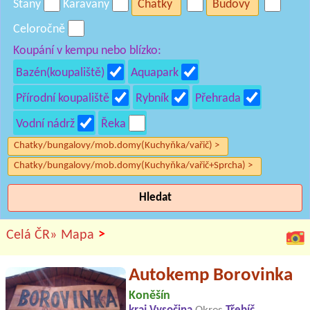
Stany
Karavany
Chatky
Budovy
Celoročně
Koupání v kempu nebo blízko:
Bazén(koupaliště)
Aquapark
Přírodní koupaliště
Rybník
Přehrada
Vodní nádrž
Řeka
Chatky/bungalovy/mob.domy(Kuchyňka/vařič) >
Chatky/bungalovy/mob.domy(Kuchyňka/vařič+Sprcha) >
Hledat
>
Celá ČR»
Mapa
Autokemp Borovinka
Koněšín