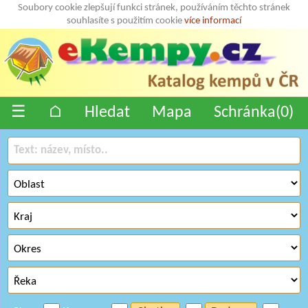
Soubory cookie zlepšují funkci stránek, používáním těchto stránek
souhlasíte s použitím cookie
více informací
☰
⌂
Hledat
Mapa
Schránka(
0
)