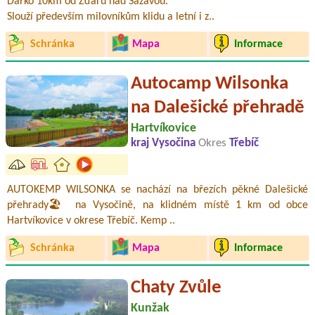
Dářko 10km od Žďáru nad Sázavou.
Slouží především milovníkům klidu a letní i z..
Schránka
Mapa
Informace
Autocamp Wilsonka
na Dalešické přehradě
Hartvíkovice
kraj Vysočina
Okres
Třebíč
AUTOKEMP WILSONKA se nachází na březích pěkné Dalešické
přehrady🏖️ na Vysočině, na klidném místě 1 km od obce
Hartvíkovice v okrese Třebíč. Kemp ..
Schránka
Mapa
Informace
Chaty Zvůle
Kunžak