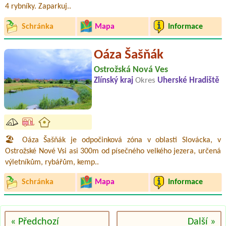
4 rybníky. Zaparkuj..
Schránka
Mapa
Informace
Oáza Šašňák
Ostrožská Nová Ves
Zlínský kraj
Okres
Uherské Hradiště
🏖️ Oáza Šašňák je odpočinková zóna v oblasti Slovácka, v
Ostrožské Nové Vsi asi 300m od písečného velkého jezera, určená
výletníkům, rybářům, kemp..
Schránka
Mapa
Informace
« Předchozí
Další »