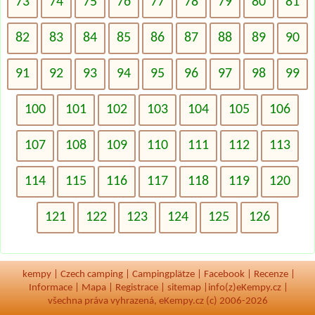
73
74
75
76
77
78
79
80
81
82
83
84
85
86
87
88
89
90
91
92
93
94
95
96
97
98
99
100
101
102
103
104
105
106
107
108
109
110
111
112
113
114
115
116
117
118
119
120
121
122
123
124
125
126
kempy
|
Czech camping
|
Campingplätze
|
Facebook
|
Recenze
|
Informace
|
Mapa
|
Registrace
|
sitemap
|
info(z)eKempy.cz |
všechna práva vyhrazená, eKempy.cz (c) 2006-2026