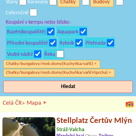
Stany
Karavany
Chatky
Budovy
Celoročně
Koupání v kempu nebo blízko:
Bazén(koupaliště)
Aquapark
Přírodní koupaliště
Rybník
Přehrada
Vodní nádrž
Řeka
Chatky/bungalovy/mob.domy(Kuchyňka/vařič) >
Chatky/bungalovy/mob.domy(Kuchyňka/vařič+Sprcha) >
Hledat
>
Celá ČR»
Mapa
Stellplatz Čertův Mlýn
Stráž-Valcha