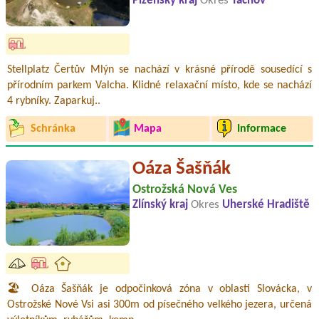
Plzeňský kraj
Okres
Tachov
Stellplatz Čertův Mlýn se nachází v krásné přírodě sousedící s
přírodním parkem Valcha. Klidné relaxační místo, kde se nachází
4 rybníky. Zaparkuj..
Schránka
Mapa
Informace
Oáza Šašňák
Ostrožská Nová Ves
Zlínský kraj
Okres
Uherské Hradiště
🏖️ Oáza Šašňák je odpočinková zóna v oblasti Slovácka, v
Ostrožské Nové Vsi asi 300m od písečného velkého jezera, určená