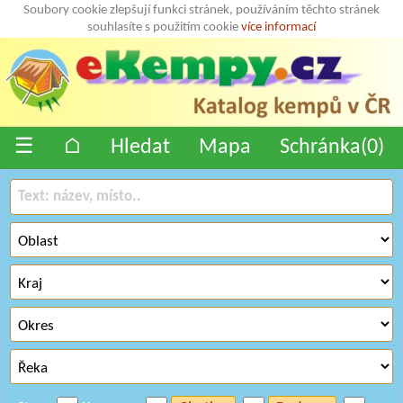
Soubory cookie zlepšují funkci stránek, používáním těchto stránek
souhlasíte s použitím cookie
více informací
☰
⌂
Hledat
Mapa
Schránka(
0
)