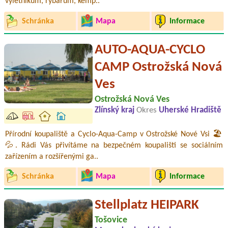
výletníkům, rybářům, kemp..
Schránka
Mapa
Informace
AUTO-AQUA-CYCLO
CAMP Ostrožská Nová
Ves
Ostrožská Nová Ves
Zlínský kraj
Okres
Uherské Hradiště
Přírodní koupaliště a Cyclo-Aqua-Camp v Ostrožské Nové Vsi 🏖️
💦. Rádi Vás přivítáme na bezpečném koupališti se sociálním
zařízením a rozšířenými ga..
Schránka
Mapa
Informace
Stellplatz HEIPARK
Tošovice