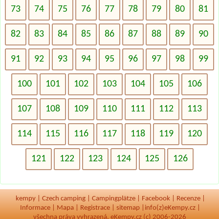
73
74
75
76
77
78
79
80
81
82
83
84
85
86
87
88
89
90
91
92
93
94
95
96
97
98
99
100
101
102
103
104
105
106
107
108
109
110
111
112
113
114
115
116
117
118
119
120
121
122
123
124
125
126
kempy
|
Czech camping
|
Campingplätze
|
Facebook
|
Recenze
|
Informace
|
Mapa
|
Registrace
|
sitemap
|
info(z)eKempy.cz |
všechna práva vyhrazená, eKempy.cz (c) 2006-2026