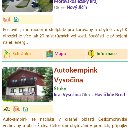
Moravskoslezský kraj
Okres
Nový Jičín
Postavili jsme moderní stellplatz pro karavany a obytné vozy! K
dipozici je více jak 20 míst různých velikostí. Součástí je připojení
na el .energ..
Schránka
Mapa
Informace
Autokempink
Vysočina
Štoky
kraj Vysočina
Okres
Havlíčkův Brod
Autokempink se nachází v krásné oblasti Českomoravské
vrchoviny u obce Štoky. Celoroční ubytování v pokojích, přípojky