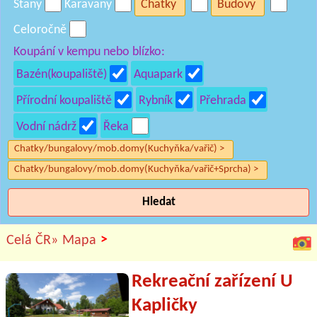
Stany
Karavany
Chatky
Budovy
Celoročně
Koupání v kempu nebo blízko:
Bazén(koupaliště)
Aquapark
Přírodní koupaliště
Rybník
Přehrada
Vodní nádrž
Řeka
Chatky/bungalovy/mob.domy(Kuchyňka/vařič) >
Chatky/bungalovy/mob.domy(Kuchyňka/vařič+Sprcha) >
Hledat
>
Celá ČR»
Mapa
Rekreační zařízení U
Kapličky