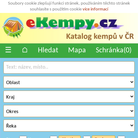
Soubory cookie zlepšují funkci stránek, používáním těchto stránek
souhlasíte s použitím cookie
více informací
☰
⌂
Hledat
Mapa
Schránka(
0
)