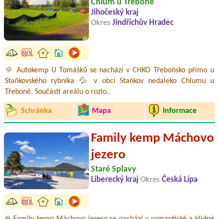
Chlum u Třeboně
Jihočeský kraj
Okres
Jindřichův Hradec
🌞 Autokemp U Tomášků se nachází v CHKO Třeboňsko přímo u
Staňkovského rybníka 💦 v obci Staňkov nedaleko Chlumu u
Třeboně. Součástí areálu o rozlo..
Schránka
Mapa
Informace
Family kemp Máchovo
jezero
Staré Splavy
Liberecký kraj
Okres
Česká Lípa