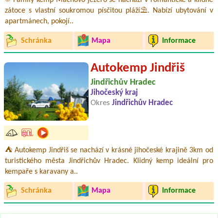
☀️ Family kemp Máchovo jezero se nachází v romantické a klidné
zátoce s vlastní soukromou písčitou pláží⛱️. Nabízí ubytování v
apartmánech, pokojí..
Schránka
Mapa
Informace
Autokemp Jindřiš
Jindřichův Hradec
Jihočeský kraj
Okres
Jindřichův Hradec
⛺ Autokemp Jindřiš se nachází v krásné jihočeské krajině 3km od
turistického města Jindřichův Hradec. Klidný kemp ideální pro
kempaře s karavany a..
Schránka
Mapa
Informace