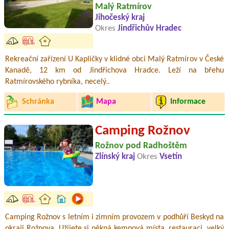
Malý Ratmírov
Jihočeský kraj
Okres
Jindřichův Hradec
Rekreační zařízení U Kapličky v klidné obci Malý Ratmírov v České
Kanadě, 12 km od Jindřichova Hradce. Leží na břehu
Ratmírovského rybníka, necelý..
Schránka
Mapa
Informace
Camping Rožnov
Rožnov pod Radhoštěm
Zlínský kraj
Okres
Vsetín
Camping Rožnov s letním i zimním provozem v podhůří Beskyd na
okraji Rožnova. Užijete si pěkná kempová místa, restauraci, velký