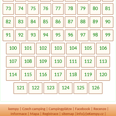
73
74
75
76
77
78
79
80
81
82
83
84
85
86
87
88
89
90
91
92
93
94
95
96
97
98
99
100
101
102
103
104
105
106
107
108
109
110
111
112
113
114
115
116
117
118
119
120
121
122
123
124
125
126
kempy
|
Czech camping
|
Campingplätze
|
Facebook
|
Recenze
|
Informace
|
Mapa
|
Registrace
|
sitemap
|
info(z)eKempy.cz |