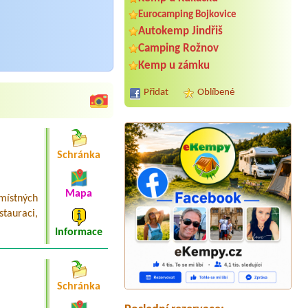
Eurocamping Bojkovice
Autokemp Jindřiš
Camping Rožnov
Kemp u zámku
Přidat
Oblíbené
Schránka
Mapa
místných
stauraci,
Termín od 2026-07-27 |
Kemp
Informace
Vyskytná
1 stan, 1 osoba a malý pes
Termín od 2026-07-30 |
ATC Šlechtův
palouk
Schránka
1x3L