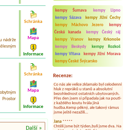
3, či 4L)
kempy Šumava
kempy Lipno
kempy Sázava
kempy Jižní Čechy
Schránka
kempy Máchovo Jezero
kempy
Česká kanada
kempy Český ráj
Mapa
kempy Vranov
kempy Krkonoše
u nádrže
Aneta Melicharová
***
tělesným
kempy Beskydy
kempy Rozkoš
Byli jsme zde v týdnu od 25.7. do 1.8.
2026. Kemp jako takový je pěkný. V
Informace
kempy Vltava
kempy Jižní Morava
umývárně i na WC bylo vždy čisto,
doplněný papír i utěrky, což při
kempy České Švýcarsko
množství návštěvníků není
samozřejmost. V kempu je obchod a
Schránka
restaurace, kebab a další občerstvení.
Recenze:
Co nás ale velice zklamalo byl celodenní
hluk z repráků u stanů a absolutní
bezohlednost ostatních ubytovaných.
Mapa
 obytným
Přes den jsem si připadala jak na pouti-
z každého koutu hrála jiná
 Prostor
hudba.Kemp pěkný, ale takový rámus
Informace
jsme ještě nezažili...
Jana
*****
Chtěli jsme být týden,byli jsme dva. Na
začátku prázdnin. Přijeli jsme
Další »