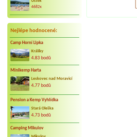
Za nás to nej co může být. Jezdíme s
Úštěk
kar. cca 25 let do Jindřiše vždy
4682x
radostně. Děkujeme Vaculovi, Brno.
Nejlépe hodnocené:
Camp Horní Lipka
Králíky
4.83 bodů
Minikemp Harta
Leskovec nad Moravicí
4.77 bodů
Pension a Kemp Vyhlídka
Stará Oleška
4.73 bodů
Camping Mikulov
Mikulov