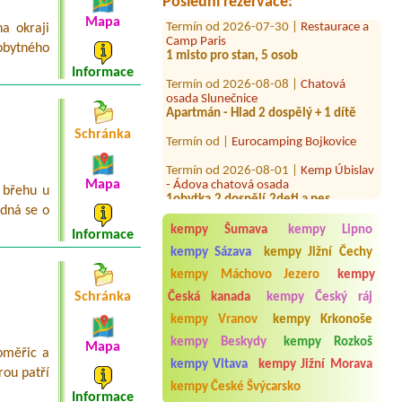
Poslední rezervace:
Termín od 2026-07-30 |
Restaurace a
Mapa
Camp Paris
na okraji
1 misto pro stan, 5 osob
obytného
Termín od 2026-08-08 |
Chatová
Informace
osada Slunečnice
Apartmán - Hlad 2 dospělý + 1 dítě
Termín od |
Eurocamping Bojkovice
Schránka
Termín od 2026-08-01 |
Kemp Úbislav
- Ádova chatová osada
Mapa
1obytka,2 dospělí,2deti a pes
 břehu u
edná se o
Termín od 2026-08-08 |
Morava camp
chatka pro 2 osoby + pes
kempy Šumava
kempy Lipno
Informace
kempy Sázava
kempy Jižní Čechy
Termín od 2026-08-10 |
Obytné sudy
Branov
kempy Máchovo Jezero
kempy
2L sud
Schránka
Česká kanada
kempy Český ráj
Termín od 2027-07-29 |
Autokemp
kempy Vranov
kempy Krkonoše
Koryčany
1x6l chatka
kempy Beskydy
kempy Rozkoš
Mapa
oměřic a
kempy Vltava
kempy Jižní Morava
Termín od 2026-07-24 |
KEMP Pod
rou patří
Smrkem
kempy České Švýcarsko
Informace
2 osoby v chatce (dle dostupnosti 2,