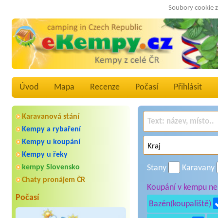
Soubory cookie z
Úvod
Mapa
Recenze
Počasí
Přihlásit
Karavanová stání
Kempy a rybaření
Kempy u koupání
Kempy u řeky
kempy Slovensko
Stany
Karavany
Chaty pronájem ČR
Koupání v kempu neb
Počasí
Bazén(koupaliště)