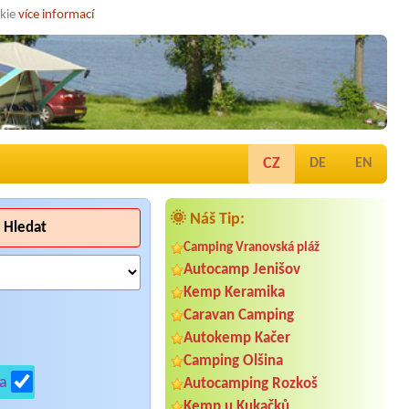
okie
více informací
CZ
DE
EN
🌞 Náš Tip:
Hledat
Camping Vranovská pláž
Autocamp Jenišov
Kemp Keramika
Caravan Camping
Autokemp Kačer
Camping Olšina
a
Autocamping Rozkoš
Kemp u Kukačků