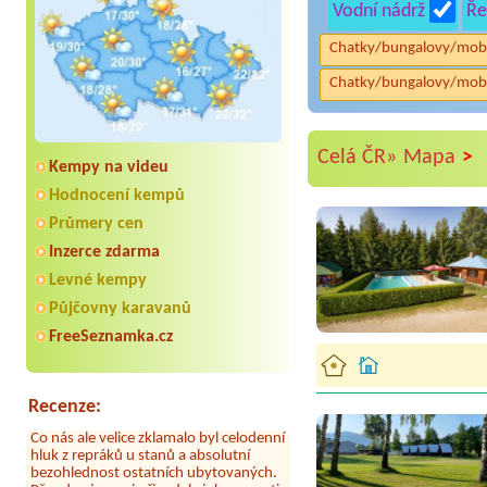
Vodní nádrž
Ře
Chatky/bungalovy/mob
Chatky/bungalovy/mob
>
Celá ČR»
Mapa
Kempy na videu
Hodnocení kempů
Průmery cen
Inzerce zdarma
Levné kempy
Aneta Melicharová
***
Byli jsme zde v týdnu od 25.7. do 1.8.
Půjčovny karavanů
2026. Kemp jako takový je pěkný. V
umývárně i na WC bylo vždy čisto,
FreeSeznamka.cz
doplněný papír i utěrky, což při
množství návštěvníků není
samozřejmost. V kempu je obchod a
restaurace, kebab a další občerstvení.
Recenze:
Co nás ale velice zklamalo byl celodenní
hluk z repráků u stanů a absolutní
bezohlednost ostatních ubytovaných.
Přes den jsem si připadala jak na pouti-