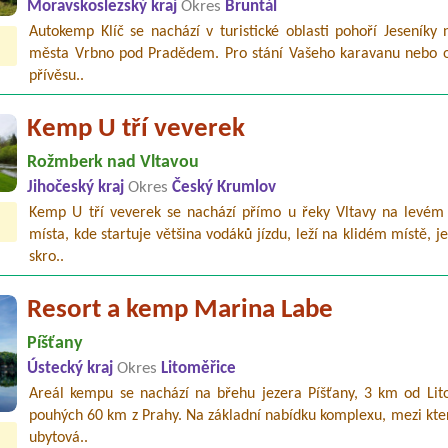
Moravskoslezský kraj
Okres
Bruntál
Autokemp Klíč se nachází v turistické oblasti pohoří Jeseníky 
města Vrbno pod Pradědem. Pro stání Vašeho karavanu nebo 
přívěsu..
Kemp U tří veverek
Rožmberk nad Vltavou
Jihočeský kraj
Okres
Český Krumlov
Kemp U tří veverek se nachází přímo u řeky Vltavy na levém
místa, kde startuje většina vodáků jízdu, leží na klidém místě, j
skro..
Resort a kemp Marina Labe
Píšťany
Ústecký kraj
Okres
Litoměřice
Areál kempu se nachází na břehu jezera Píšťany, 3 km od Lit
pouhých 60 km z Prahy. Na základní nabídku komplexu, mezi kte
ubytová..