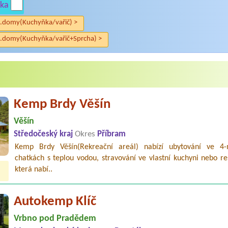
ka
.domy(Kuchyňka/vařič) >
.domy(Kuchyňka/vařič+Sprcha) >
Kemp Brdy Věšín
Věšín
Středočeský kraj
Okres
Příbram
Kemp Brdy Věšín(Rekreační areál) nabízí ubytování ve 4-
chatkách s teplou vodou, stravování ve vlastní kuchyni nebo re
která nabí..
Autokemp Klíč
Vrbno pod Pradědem