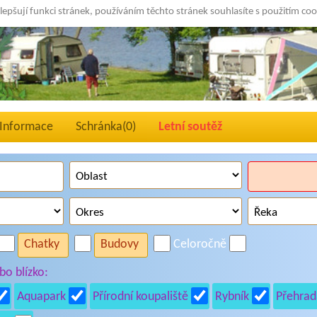
lepšují funkci stránek, používáním těchto stránek souhlasíte s použitím co
Informace
Schránka(
0
)
Letní soutěž
Chatky
Budovy
Celoročně
o blízko:
Aquapark
Přírodní koupaliště
Rybník
Přehrad