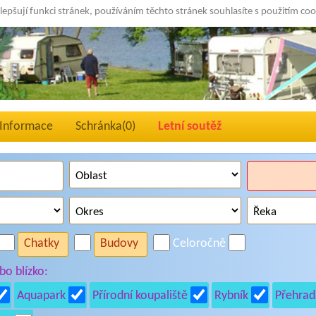
lepšují funkci stránek, používáním těchto stránek souhlasíte s použitím co
Informace
Schránka(
0
)
Letní soutěž
Chatky
Budovy
Celoročně
o blízko:
Aquapark
Přírodní koupaliště
Rybník
Přehrad