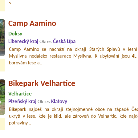
s..
Camp Aamino
Doksy
Liberecký kraj
Okres
Česká Lípa
Camp Aamino se nachází na okraji Starých Splavů v lesní 
Myslivna nedaleko restaurace Myslivna. K ubytování jsou 4L
borovám lese a..
Bikepark Velhartice
Velhartice
Plzeňský kraj
Okres
Klatovy
Bikepark najdeš na okraji stejnojmenné obce na západě Če
ukrytí v lese, kde je klid, ale zároveň do Velhartic, kde naj
potraviny,..