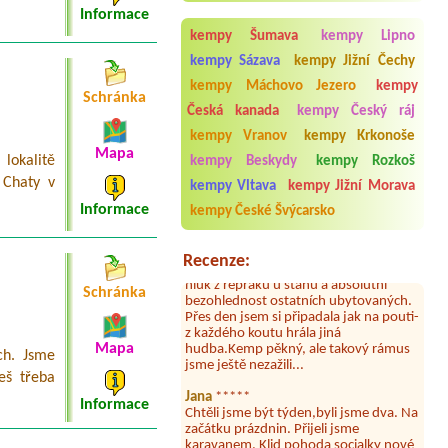
Informace
Termín od 2026-08-22 |
Kemp
kempy Šumava
kempy Lipno
Poslední štace
12 tents for 23 people--
kempy Sázava
kempy Jižní Čechy
kempy Máchovo Jezero
kempy
Schránka
Česká kanada
kempy Český ráj
Aneta Melicharová
***
kempy Vranov
kempy Krkonoše
Byli jsme zde v týdnu od 25.7. do 1.8.
Mapa
2026. Kemp jako takový je pěkný. V
lokalitě
kempy Beskydy
kempy Rozkoš
umývárně i na WC bylo vždy čisto,
 Chaty v
kempy Vltava
kempy Jižní Morava
doplněný papír i utěrky, což při
množství návštěvníků není
Informace
kempy České Švýcarsko
samozřejmost. V kempu je obchod a
restaurace, kebab a další občerstvení.
Co nás ale velice zklamalo byl celodenní
Recenze:
hluk z repráků u stanů a absolutní
bezohlednost ostatních ubytovaných.
Schránka
Přes den jsem si připadala jak na pouti-
z každého koutu hrála jiná
hudba.Kemp pěkný, ale takový rámus
jsme ještě nezažili...
Mapa
ch. Jsme
deš třeba
Jana
*****
Chtěli jsme být týden,byli jsme dva. Na
Informace
začátku prázdnin. Přijeli jsme
karavanem. Klid pohoda socialky nové
krásné čisté,koupání super. Restaurace