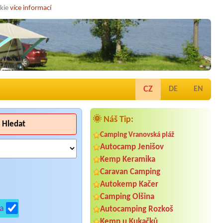
okie
více informací
CZ
DE
EN
🌞 Náš Tip:
Hledat
Camping Vranovská pláž
Autocamp Jenišov
Kemp Keramika
Caravan Camping
Autokemp Kačer
Camping Olšina
a
Autocamping Rozkoš
Kemp u Kukačků