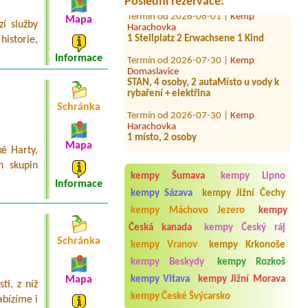
Poslední rezervace:
Termín od 2026-08-01 |
Kemp
Harachovka
Mapa
í služby
1 Stellplatz 2 Erwachsene 1 Kind
historie,
Termín od 2026-07-30 |
Kemp
Informace
Domaslavice
STAN, 4 osoby, 2 autaMísto u vody k
rybaření + elektřina
Termín od 2026-07-30 |
Kemp
Schránka
Harachovka
1 místo, 2 osoby
Mapa
Termín od 2026-07-24 |
Bohemian
é Harty,
Camp
h skupin
Hütte
kempy Šumava
kempy Lipno
Informace
Termín od 2026-07-22 |
Autokemp na
kempy Sázava
kempy Jižní Čechy
Cihelnách
kempy Máchovo Jezero
kempy
1 stellplatz wohnmobil 2 erwachsene
Česká kanada
kempy Český ráj
Termín od 2026-08-08 |
Autocamp
Schránka
kempy Vranov
kempy Krkonoše
Šternberk
chatka pro 2 osoby + pes
kempy Beskydy
kempy Rozkoš
Mapa
kempy Vltava
kempy Jižní Morava
Termín od 2026-08-18 |
Kemp Sokol
ti, z níž
Suchdol
kempy České Švýcarsko
abízíme i
3x 4 lůžková chata