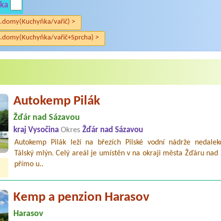
ka
.domy(Kuchyňka/vařič) >
.domy(Kuchyňka/vařič+Sprcha) >
Autokemp Pilák
Žďár nad Sázavou
kraj Vysočina
Okres
Žďár nad Sázavou
Autokemp Pilák leží na březích Pilské vodní nádrže nedalek
Tálský mlýn. Celý areál je umístěn v na okraji města Žďáru nad
přímo u..
Kemp a penzion Harasov
Harasov