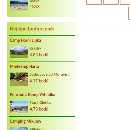
Úštěk
radostně. Děkujeme Vaculovi, Brno.
4682x
Nejlépe hodnocené:
Camp Horní Lipka
Králíky
4.83 bodů
Minikemp Harta
Leskovec nad Moravicí
4.77 bodů
Pension a Kemp Vyhlídka
Stará Oleška
4.73 bodů
Camping Mikulov
Mikulov