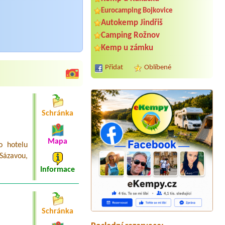
Eurocamping Bojkovice
Autokemp Jindřiš
Camping Rožnov
Kemp u zámku
Přidat
Oblíbené
Schránka
Mapa
o hotelu
 Sázavou,
Termín od 2026-07-28 |
Kemp a
koupaliště Červenka
Informace
1 místo 2 osoby 1 dospělý a 1 dítě
Termín od 2026-07-23 |
Bikepark
Velhartice
2 dospělé osoby plus dítě do jednoho
Schránka
roku