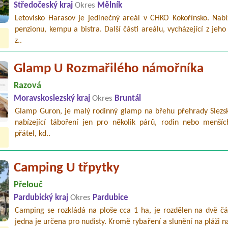
Středočeský kraj
Okres
Mělník
Letovisko Harasov je jedinečný areál v CHKO Kokořínsko. Nabíz
penzionu, kempu a bistra. Další části areálu, vycházející z jeho 
z..
Glamp U Rozmařilého námořníka
Razová
Moravskoslezský kraj
Okres
Bruntál
Glamp Guron, je malý rodinný glamp na břehu přehrady Slezsk
nabízející táboření jen pro několik párů, rodin nebo menšíc
přátel, kd..
Camping U třpytky
Přelouč
Pardubický kraj
Okres
Pardubice
Camping se rozkládá na ploše cca 1 ha, je rozdělen na dvě čás
jedna je určena pro nudisty. Kromě rybaření a slunění na pláži n