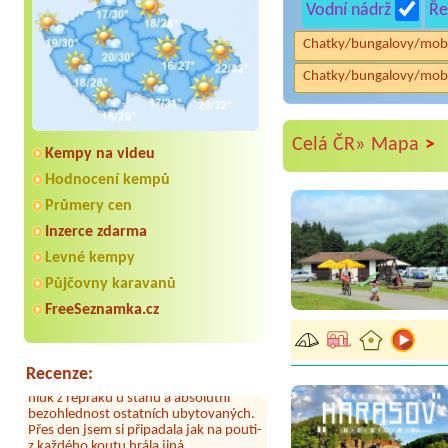
Vodní nádrž
Ře
Chatky/bungalovy/mob
Chatky/bungalovy/mob
>
Celá ČR»
Mapa
Kempy na videu
Hodnocení kempů
Průmery cen
Inzerce zdarma
Aneta Melicharová
***
Byli jsme zde v týdnu od 25.7. do 1.8.
Levné kempy
2026. Kemp jako takový je pěkný. V
Půjčovny karavanů
umývárně i na WC bylo vždy čisto,
doplněný papír i utěrky, což při
FreeSeznamka.cz
množství návštěvníků není
samozřejmost. V kempu je obchod a
restaurace, kebab a další občerstvení.
Co nás ale velice zklamalo byl celodenní
Recenze:
hluk z repráků u stanů a absolutní
bezohlednost ostatních ubytovaných.
Přes den jsem si připadala jak na pouti-
z každého koutu hrála jiná
hudba.Kemp pěkný, ale takový rámus