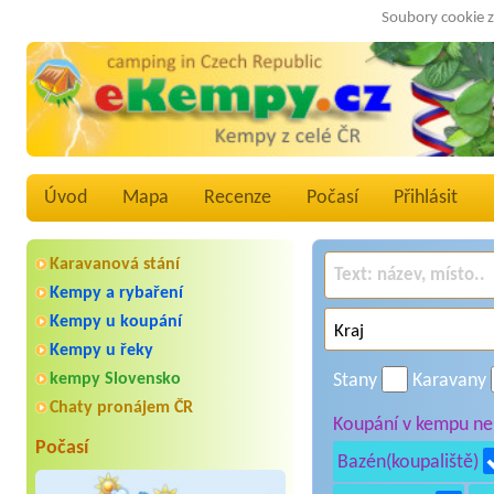
Soubory cookie z
Úvod
Mapa
Recenze
Počasí
Přihlásit
Karavanová stání
Kempy a rybaření
Kempy u koupání
Kempy u řeky
kempy Slovensko
Stany
Karavany
Chaty pronájem ČR
Koupání v kempu neb
Počasí
Bazén(koupaliště)