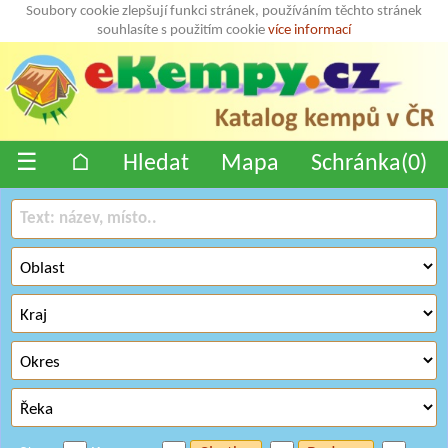
Soubory cookie zlepšují funkci stránek, používáním těchto stránek
souhlasíte s použitím cookie
více informací
☰
⌂
Hledat
Mapa
Schránka(
0
)