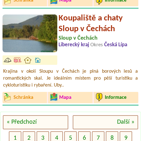
Schránka
Mapa
Informace
Koupaliště a chaty
Sloup v Čechách
Sloup v Čechách
Liberecký kraj
Okres
Česká Lípa
Krajina v okolí Sloupu v Čechách je plná borových lesů a
romantických skal. Je ideálním místem pro pěší turistiku a
cykloturistiku i rybaření. Uby..
Schránka
Mapa
Informace
« Předchozí
Další »
1
2
3
4
5
6
7
8
9