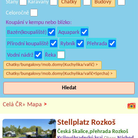
Stany
Karavany
Chatky
Budovy
Celoročně
Koupání v kempu nebo blízko:
Bazén(koupaliště)
Aquapark
Přírodní koupaliště
Rybník
Přehrada
Vodní nádrž
Řeka
Chatky/bungalovy/mob.domy(Kuchyňka/vařič) >
Chatky/bungalovy/mob.domy(Kuchyňka/vařič+Sprcha) >
Hledat
>
Celá ČR»
Mapa
Stellplatz Rozkoš
Česká Skalice,přehrada Rozkoš