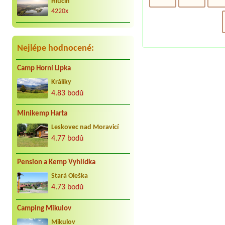
Hlučín
radostně. Děkujeme Vaculovi, Brno.
4220x
Nejlépe hodnocené:
Camp Horní Lipka
Králíky
4.83 bodů
Minikemp Harta
Leskovec nad Moravicí
4.77 bodů
Pension a Kemp Vyhlídka
Stará Oleška
4.73 bodů
Camping Mikulov
Mikulov