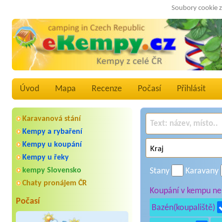
Soubory cookie z
Úvod
Mapa
Recenze
Počasí
Přihlásit
Karavanová stání
Kempy a rybaření
Kempy u koupání
Kempy u řeky
kempy Slovensko
Stany
Karavany
Chaty pronájem ČR
Koupání v kempu neb
Počasí
Bazén(koupaliště)