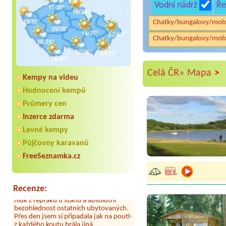
Vodní nádrž
Ře
Chatky/bungalovy/mob
Chatky/bungalovy/mob
>
Celá ČR»
Mapa
Kempy na videu
Hodnocení kempů
Průmery cen
Inzerce zdarma
Aneta Melicharová
***
Byli jsme zde v týdnu od 25.7. do 1.8.
Levné kempy
2026. Kemp jako takový je pěkný. V
Půjčovny karavanů
umývárně i na WC bylo vždy čisto,
doplněný papír i utěrky, což při
FreeSeznamka.cz
množství návštěvníků není
samozřejmost. V kempu je obchod a
restaurace, kebab a další občerstvení.
Co nás ale velice zklamalo byl celodenní
Recenze:
hluk z repráků u stanů a absolutní
bezohlednost ostatních ubytovaných.
Přes den jsem si připadala jak na pouti-
z každého koutu hrála jiná
hudba.Kemp pěkný, ale takový rámus