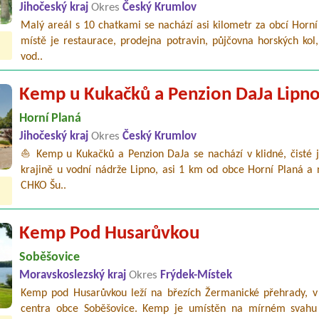
Jihočeský kraj
Okres
Český Krumlov
Malý areál s 10 chatkami se nachází asi kilometr za obcí Horní
místě je restaurace, prodejna potravin, půjčovna horských kol
vod..
Kemp u Kukačků a Penzion DaJa Lipn
Horní Planá
Jihočeský kraj
Okres
Český Krumlov
⛵ Kemp u Kukačků a Penzion DaJa se nachází v klidné, čisté j
krajině u vodní nádrže Lipno, asi 1 km od obce Horní Planá a 
CHKO Šu..
Kemp Pod Husarůvkou
Soběšovice
Moravskoslezský kraj
Okres
Frýdek-Místek
Kemp pod Husarůvkou leží na březích Žermanické přehrady, v b
centra obce Soběšovice. Kemp je umístěn na mírném svahu