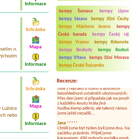
el. Pripojkou
Informace
kempy Šumava
kempy Lipno
kempy Sázava
kempy Jižní Čechy
kempy Máchovo Jezero
kempy
Schránka
Česká kanada
kempy Český ráj
Aneta Melicharová
***
kempy Vranov
kempy Krkonoše
Byli jsme zde v týdnu od 25.7. do 1.8.
Mapa
2026. Kemp jako takový je pěkný. V
selím n.
kempy Beskydy
kempy Rozkoš
umývárně i na WC bylo vždy čisto,
výchozím
kempy Vltava
kempy Jižní Morava
doplněný papír i utěrky, což při
množství návštěvníků není
Informace
kempy České Švýcarsko
samozřejmost. V kempu je obchod a
restaurace, kebab a další občerstvení.
Co nás ale velice zklamalo byl celodenní
Recenze:
hluk z repráků u stanů a absolutní
bezohlednost ostatních ubytovaných.
Schránka
Přes den jsem si připadala jak na pouti-
z každého koutu hrála jiná
hudba.Kemp pěkný, ale takový rámus
Mapa
jsme ještě nezažili...
 Lužnice
ech nebo
Jana
*****
Chtěli jsme být týden,byli jsme dva. Na
Informace
začátku prázdnin. Přijeli jsme
karavanem. Klid pohoda socialky nové
krásné čisté,koupání super. Restaurace