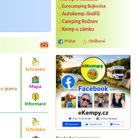
Eurocamping Bojkovice
Autokemp Jindřiš
Camping Rožnov
Kemp u zámku
Přidat
Oblíbené
Schránka
Mapa
 u jezera
Termín od 2026-08-09 |
Camp Horní
Lipka
Informace
1 stan + auto + 2 osoby
Termín od 2026-07-29 |
Autocamp
Osek
Schránka
Termín od 2026-08-07 |
Autokemp
Kristýna Jiránek