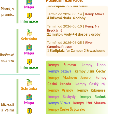
Poslední rezervace:
1xStellplatz Bus mit Strom
Mapa
 Planá, v
Termín od 2026-08-14 |
Kemp Mláka
4 lůžková chata+4 odoby
, pramic,
Informace
Termín od 2026-08-10 |
Kemp Na
Břečkárně
2x místo u vody + 4 dospělý osoby
o
Termín od 2026-08-28 |
River
Schránka
Camping Prague
1 Stellplatz fur Camper 2 Erwachsene
Mapa
Termín od 2026-07-27 |
Autokemp
ihočeské
Dřevěnice
nedaleko
2 osoby chatka
kempy Šumava
kempy Lipno
Informace
Termín od 2026-08-10 |
Autokemp
kempy Sázava
kempy Jižní Čechy
Bučnice
kempy Máchovo Jezero
kempy
4L chatka a 4 osoby + lůžkoviny
Česká kanada
kempy Český ráj
Termín od 2026-07-27 |
Eurocamp
Schránka
kempy Vranov
kempy Krkonoše
Běšiny
4L chata, 2 dospělé, 2 děti 2 a 4 roky
kempy Beskydy
kempy Rozkoš
Mapa
kempy Vltava
kempy Jižní Morava
Termín od 2026-08-01 |
Vranovská
lízkosti
pláž - Holiday park
kempy České Švýcarsko
 s velmi
1 misto u vody pro stan v delce 6m s