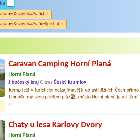
ka
.domy(Kuchyňka/vařič) >
.domy(Kuchyňka/vařič+Sprcha) >
Caravan Camping Horní Planá
Horní Planá
Jihočeský kraj
Okres
Český Krumlov
Kemp leží v turisticky nejzajímavější oblasti Jižních Čech přímo
Lipno⛵, má svou písčitou pláž🏖️, město Horní planá je asi 1km.
✅ ..
Chaty u lesa Karlovy Dvory
Horní Planá