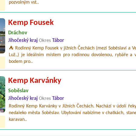
pozvolným vst..
Kemp Fousek
Dráchov
Jihočeský kraj
Okres
Tábor
⛺ Rodinný Kemp Fousek v jižních Čechách (mezi Soběslaví a Ve
Luž.,) je ideálním místem pro rodinnou dovolenou, rybáře a 
bodem pro..
Kemp Karvánky
Soběslav
Jihočeský kraj
Okres
Tábor
Rodinný Kemp Karvánky v Jižních Čechách. Nachází v údolí řeky
nedaleko města Soběslav. Ubytování nabízíme v chatkách, stan
karavan..