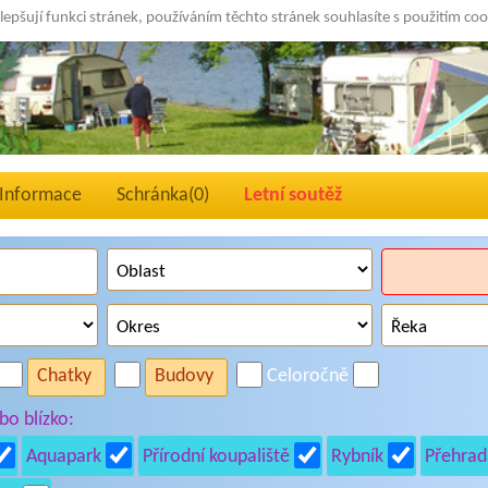
lepšují funkci stránek, používáním těchto stránek souhlasíte s použitím co
Informace
Schránka(
0
)
Letní soutěž
Chatky
Budovy
Celoročně
o blízko:
Aquapark
Přírodní koupaliště
Rybník
Přehrad