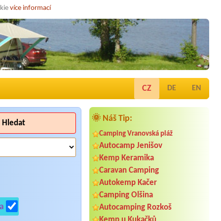
okie
více informací
CZ
DE
EN
🌞 Náš Tip:
Hledat
Camping Vranovská pláž
Autocamp Jenišov
Kemp Keramika
Caravan Camping
Autokemp Kačer
Camping Olšina
a
Autocamping Rozkoš
Kemp u Kukačků