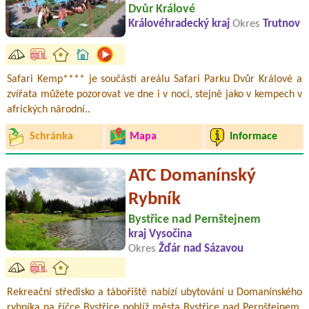
Dvůr Králové
Královéhradecký kraj
Okres
Trutnov
Safari Kemp**** je součástí areálu Safari Parku Dvůr Králové a
zvířata můžete pozorovat ve dne i v noci, stejně jako v kempech v
afrických národní..
Schránka
Mapa
Informace
ATC Domanínský
Rybník
Bystřice nad Pernštejnem
kraj Vysočina
Okres
Žďár nad Sázavou
Rekreační středisko a tábořiště nabízí ubytování u Domanínského
rybníka na říčce Bystřice poblíž města Bystřice nad Pernštejnem.