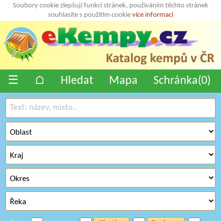
Soubory cookie zlepšují funkci stránek, používáním těchto stránek
souhlasíte s použitím cookie
více informací
☰
⌂
Hledat
Mapa
Schránka(
0
)