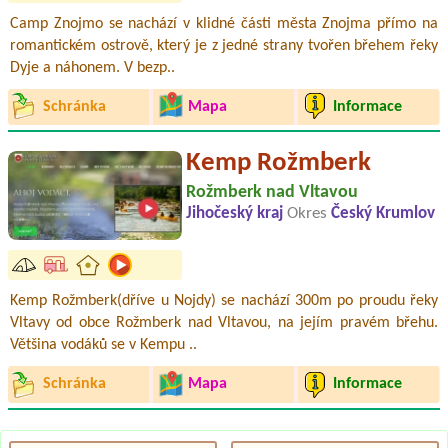
Camp Znojmo se nachází v klidné části města Znojma přímo na
romantickém ostrově, který je z jedné strany tvořen břehem řeky
Dyje a náhonem. V bezp..
Schránka
Mapa
Informace
Kemp Rožmberk
Rožmberk nad Vltavou
Jihočeský kraj
Okres
Český Krumlov
Kemp Rožmberk(dříve u Nojdy) se nachází 300m po proudu řeky
Vltavy od obce Rožmberk nad Vltavou, na jejím pravém břehu.
Většina vodáků se v Kempu ..
Schránka
Mapa
Informace