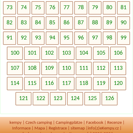
73
74
75
76
77
78
79
80
81
82
83
84
85
86
87
88
89
90
91
92
93
94
95
96
97
98
99
100
101
102
103
104
105
106
107
108
109
110
111
112
113
114
115
116
117
118
119
120
121
122
123
124
125
126
kempy
|
Czech camping
|
Campingplätze
|
Facebook
|
Recenze
|
Informace
|
Mapa
|
Registrace
|
sitemap
|
info(z)eKempy.cz |