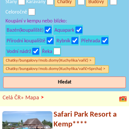
Stany
Karavany
Chatky
Budovy
Celoročně
Koupání v kempu nebo blízko:
Bazén(koupaliště)
Aquapark
Přírodní koupaliště
Rybník
Přehrada
Vodní nádrž
Řeka
Chatky/bungalovy/mob.domy(Kuchyňka/vařič) >
Chatky/bungalovy/mob.domy(Kuchyňka/vařič+Sprcha) >
Hledat
>
Celá ČR»
Mapa
Safari Park Resort a
Kemp****