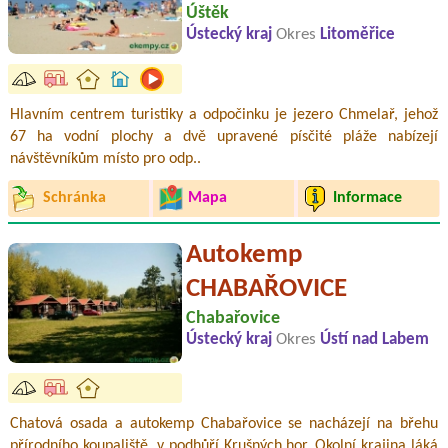
Úštěk
Ústecký kraj
Okres
Litoměřice
Hlavním centrem turistiky a odpočinku je jezero Chmelař, jehož
67 ha vodní plochy a dvě upravené písčité pláže nabízejí
návštěvníkům místo pro odp..
Schránka
Mapa
Informace
Autokemp
CHABAŘOVICE
Chabařovice
Ústecký kraj
Okres
Ústí nad Labem
Chatová osada a autokemp Chabařovice se nacházejí na břehu
přírodního koupaliště, v podhůří Krušných hor. Okolní krajina láká