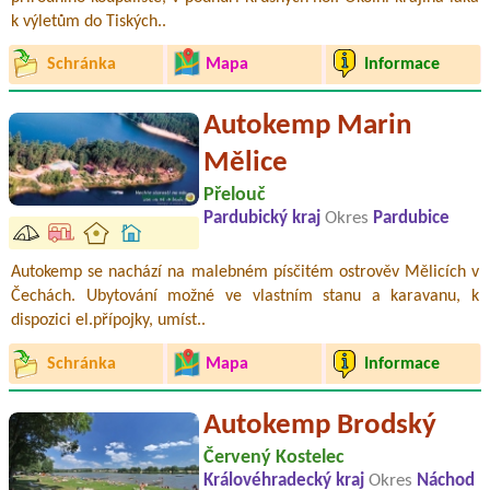
k výletům do Tiských..
Schránka
Mapa
Informace
Autokemp Marin
Mělice
Přelouč
Pardubický kraj
Okres
Pardubice
Autokemp se nachází na malebném písčitém ostrověv Mělicích v
Čechách. Ubytování možné ve vlastním stanu a karavanu, k
dispozici el.přípojky, umíst..
Schránka
Mapa
Informace
Autokemp Brodský
Červený Kostelec
Královéhradecký kraj
Okres
Náchod