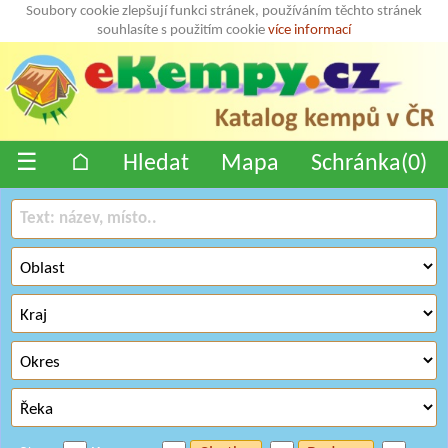
Soubory cookie zlepšují funkci stránek, používáním těchto stránek
souhlasíte s použitím cookie
více informací
☰
⌂
Hledat
Mapa
Schránka(
0
)