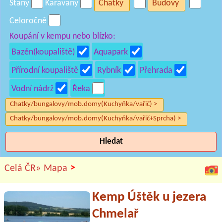
Stany
Karavany
Chatky
Budovy
Celoročně
Koupání v kempu nebo blízko:
Bazén(koupaliště)
Aquapark
Přírodní koupaliště
Rybník
Přehrada
Vodní nádrž
Řeka
Chatky/bungalovy/mob.domy(Kuchyňka/vařič) >
Chatky/bungalovy/mob.domy(Kuchyňka/vařič+Sprcha) >
Hledat
>
Celá ČR»
Mapa
Kemp Úštěk u jezera
Chmelař