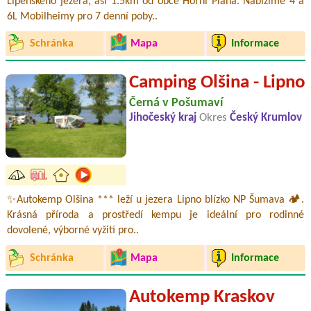
Lipenského jezera, asi 1.5km od obce Horní Planá. Nabízíme 4 a
6L Mobilheimy pro 7 denní poby..
Schránka
Mapa
Informace
Camping Olšina - Lipno
Černá v Pošumaví
Jihočeský kraj
Okres
Český Krumlov
✨Autokemp Olšina *** leží u jezera Lipno blízko NP Šumava 🏕️.
Krásná příroda a prostředí kempu je ideální pro rodinné
dovolené, výborné vyžití pro..
Schránka
Mapa
Informace
Autokemp Kraskov