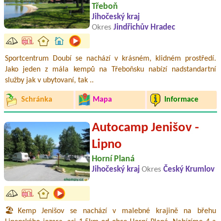
Třeboň
Jihočeský kraj
Okres
Jindřichův Hradec
Sportcentrum Doubí se nachází v krásném, klidném prostředí.
Jako jeden z mála kempů na Třeboňsku nabízí nadstandartní
služby jak v ubytovaní, tak ..
Schránka
Mapa
Informace
Autocamp Jenišov -
Lipno
Horní Planá
Jihočeský kraj
Okres
Český Krumlov
🏖️Kemp Jenišov se nachází v malebné krajině na břehu