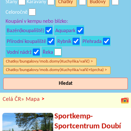
Stany
Karavany
Chatky
Budovy
Celoročně
Koupání v kempu nebo blízko:
Bazén(koupaliště)
Aquapark
Přírodní koupaliště
Rybník
Přehrada
Vodní nádrž
Řeka
Chatky/bungalovy/mob.domy(Kuchyňka/vařič) >
Chatky/bungalovy/mob.domy(Kuchyňka/vařič+Sprcha) >
Hledat
>
Celá ČR»
Mapa
Sportkemp-
Sportcentrum Doubí