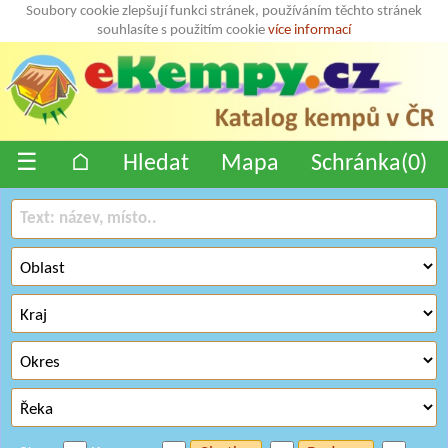
Soubory cookie zlepšují funkci stránek, používáním těchto stránek
souhlasíte s použitím cookie
více informací
☰
⌂
Hledat
Mapa
Schránka(
0
)