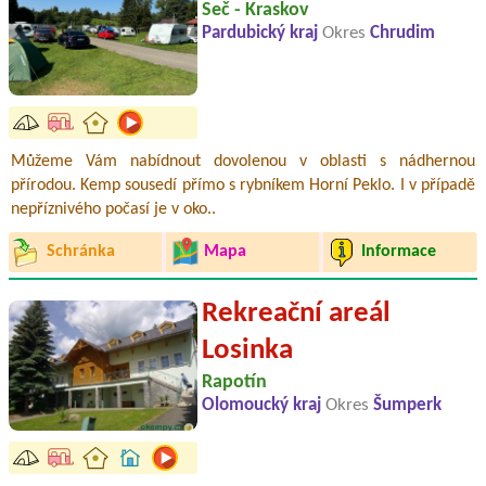
Seč - Kraskov
Pardubický kraj
Okres
Chrudim
Můžeme Vám nabídnout dovolenou v oblasti s nádhernou
přírodou. Kemp sousedí přímo s rybníkem Horní Peklo. I v případě
nepříznivého počasí je v oko..
Schránka
Mapa
Informace
Rekreační areál
Losinka
Rapotín
Olomoucký kraj
Okres
Šumperk