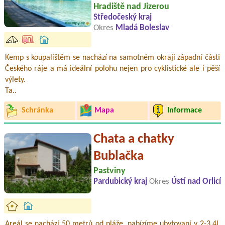
Hradiště nad Jizerou
Středočeský kraj
Okres
Mladá Boleslav
Kemp s koupalištěm se nachází na samotném okraji západní části
Českého ráje a má ideální polohu nejen pro cyklistické ale i pěší
výlety.
Ta..
Schránka
Mapa
Informace
Chata a chatky
Bublačka
Pastviny
Pardubický kraj
Okres
Ústí nad Orlicí
Areál se nachází 50 metrů od pláže, nabízíme ubytovaní v 2-3,4L