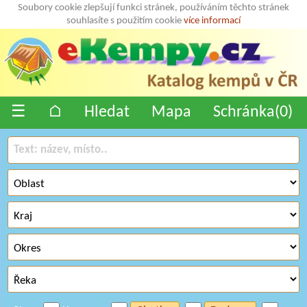
Soubory cookie zlepšují funkci stránek, používáním těchto stránek
souhlasíte s použitím cookie
více informací
☰
⌂
Hledat
Mapa
Schránka(
0
)