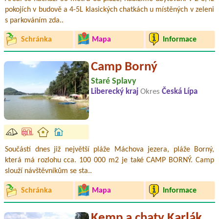
pokojích v budově a 4-5L klasických chatkách u místěných v zeleni
s parkováním zda..
Schránka
Mapa
Informace
Camp Borný
Staré Splavy
Liberecký kraj
Okres
Česká Lípa
Součástí dnes již největší pláže Máchova jezera, pláže Borný,
která má rozlohu cca. 100 000 m2 je také CAMP BORNÝ. Camp
slouží návštěvníkům se sta..
Schránka
Mapa
Informace
Kemp a chaty Karlák