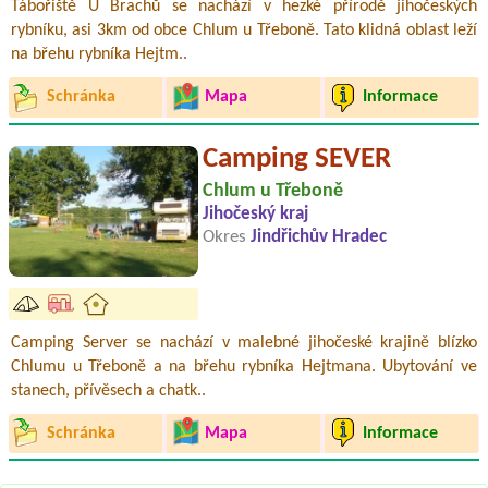
Tábořiště U Brachů se nachází v hezké přírodě jihočeských
rybníku, asi 3km od obce Chlum u Třeboně. Tato klidná oblast leží
na břehu rybníka Hejtm..
Schránka
Mapa
Informace
Camping SEVER
Chlum u Třeboně
Jihočeský kraj
Okres
Jindřichův Hradec
Camping Server se nachází v malebné jihočeské krajině blízko
Chlumu u Třeboně a na břehu rybníka Hejtmana. Ubytování ve
stanech, přívěsech a chatk..
Schránka
Mapa
Informace