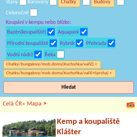
Stany
Karavany
Chatky
Budovy
Celoročně
Koupání v kempu nebo blízko:
Bazén(koupaliště)
Aquapark
Přírodní koupaliště
Rybník
Přehrada
Vodní nádrž
Řeka
Chatky/bungalovy/mob.domy(Kuchyňka/vařič) >
Chatky/bungalovy/mob.domy(Kuchyňka/vařič+Sprcha) >
Hledat
>
Celá ČR»
Mapa
Kemp a koupaliště
Klášter