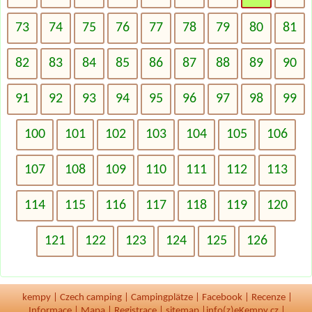
73
74
75
76
77
78
79
80
81
82
83
84
85
86
87
88
89
90
91
92
93
94
95
96
97
98
99
100
101
102
103
104
105
106
107
108
109
110
111
112
113
114
115
116
117
118
119
120
121
122
123
124
125
126
kempy
|
Czech camping
|
Campingplätze
|
Facebook
|
Recenze
|
Informace
|
Mapa
|
Registrace
|
sitemap
|
info(z)eKempy.cz |