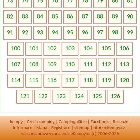
73
74
75
76
77
78
79
80
81
82
83
84
85
86
87
88
89
90
91
92
93
94
95
96
97
98
99
100
101
102
103
104
105
106
107
108
109
110
111
112
113
114
115
116
117
118
119
120
121
122
123
124
125
126
kempy
|
Czech camping
|
Campingplätze
|
Facebook
|
Recenze
|
Informace
|
Mapa
|
Registrace
|
sitemap
|
info(z)eKempy.cz |
všechna práva vyhrazená, eKempy.cz (c) 2006-2026