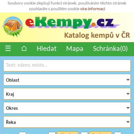
Soubory cookie zlepšují funkci stránek, používáním těchto stránek
souhlasíte s použitím cookie
více informací
☰
⌂
Hledat
Mapa
Schránka(
0
)