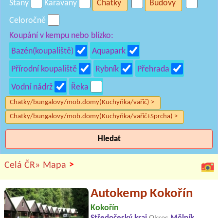
Stany
Karavany
Chatky
Budovy
Celoročně
Koupání v kempu nebo blízko:
Bazén(koupaliště)
Aquapark
Přírodní koupaliště
Rybník
Přehrada
Vodní nádrž
Řeka
Chatky/bungalovy/mob.domy(Kuchyňka/vařič) >
Chatky/bungalovy/mob.domy(Kuchyňka/vařič+Sprcha) >
Hledat
>
Celá ČR»
Mapa
Autokemp Kokořín
Kokořín