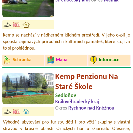
Středočeský kraj
Okres
Mělník
Kemp se nachází v nádherném klidném prostředí. V jeho okolí je
spousta zajímavých přírodních i kulturních památek, které stojí za
to si prohlédnou..
Schránka
Mapa
Informace
Kemp Penzionu Na
Staré Škole
Sedloňov
Královéhradecký kraj
Okres
Rychnov nad Kněžnou
Výhodné ubytování pro turisty, děti i pro větší skupiny s vlastní
stravou v krásné oblasti Orlických hor u skiareálu Olešnice,