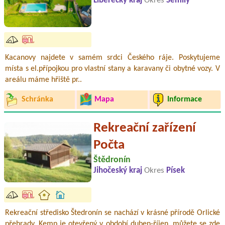
Liberecký kraj
Okres
Semily
Kacanovy najdete v samém srdci Českého ráje. Poskytujeme
místa s el.přípojkou pro vlastní stany a karavany či obytné vozy. V
areálu máme hřiště pr..
Schránka
Mapa
Informace
Rekreační zařízení
Počta
Štědronín
Jihočeský kraj
Okres
Písek
Rekreační středisko Štedronín se nachází v krásné přírodě Orlické
přehrady. Kemp je otevřený v období duben-říjen, můžete se zde