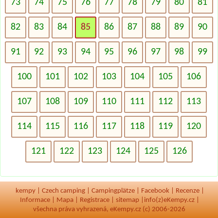
73
74
75
76
77
78
79
80
81
82
83
84
85
86
87
88
89
90
91
92
93
94
95
96
97
98
99
100
101
102
103
104
105
106
107
108
109
110
111
112
113
114
115
116
117
118
119
120
121
122
123
124
125
126
kempy
|
Czech camping
|
Campingplätze
|
Facebook
|
Recenze
|
Informace
|
Mapa
|
Registrace
|
sitemap
|
info(z)eKempy.cz |
všechna práva vyhrazená, eKempy.cz (c) 2006-2026