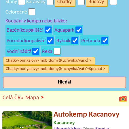
Stany
Karavany
Chatky
Budovy
Celoročně
Koupání v kempu nebo blízko:
Bazén(koupaliště)
Aquapark
Přírodní koupaliště
Rybník
Přehrada
Vodní nádrž
Řeka
Chatky/bungalovy/mob.domy(Kuchyňka/vařič) >
Chatky/bungalovy/mob.domy(Kuchyňka/vařič+Sprcha) >
Hledat
>
Celá ČR»
Mapa
Autokemp Kacanovy
Kacanovy