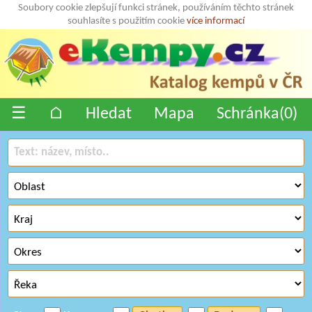
Soubory cookie zlepšují funkci stránek, používáním těchto stránek
souhlasíte s použitím cookie
více informací
☰
⌂
Hledat
Mapa
Schránka(
0
)