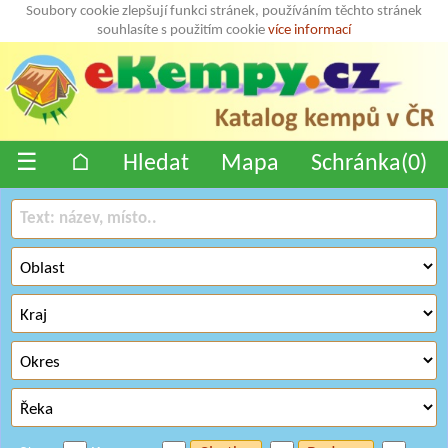
Soubory cookie zlepšují funkci stránek, používáním těchto stránek
souhlasíte s použitím cookie
více informací
☰
⌂
Hledat
Mapa
Schránka(
0
)