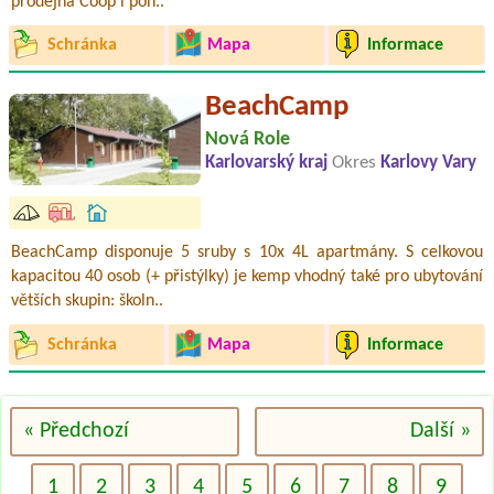
prodejna Coop i poh..
Schránka
Mapa
Informace
BeachCamp
Nová Role
Karlovarský kraj
Okres
Karlovy Vary
BeachCamp disponuje 5 sruby s 10x 4L apartmány. S celkovou
kapacitou 40 osob (+ přistýlky) je kemp vhodný také pro ubytování
větších skupin: školn..
Schránka
Mapa
Informace
« Předchozí
Další »
1
2
3
4
5
6
7
8
9