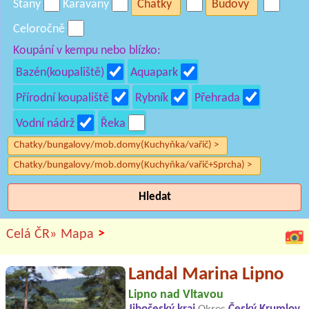
Stany
Karavany
Chatky
Budovy
Celoročně
Koupání v kempu nebo blízko:
Bazén(koupaliště)
Aquapark
Přírodní koupaliště
Rybník
Přehrada
Vodní nádrž
Řeka
Chatky/bungalovy/mob.domy(Kuchyňka/vařič) >
Chatky/bungalovy/mob.domy(Kuchyňka/vařič+Sprcha) >
Hledat
>
Celá ČR»
Mapa
Landal Marina Lipno
Lipno nad Vltavou