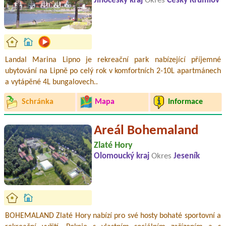
Jihočeský kraj
Okres
Český Krumlov
Landal Marina Lipno je rekreační park nabízející příjemné
ubytování na Lipně po celý rok v komfortních 2-10L apartmánech
a vytápěné 4L bungalovech..
Schránka
Mapa
Informace
Areál Bohemaland
Zlaté Hory
Olomoucký kraj
Okres
Jeseník
BOHEMALAND Zlaté Hory nabízí pro své hosty bohaté sportovní a