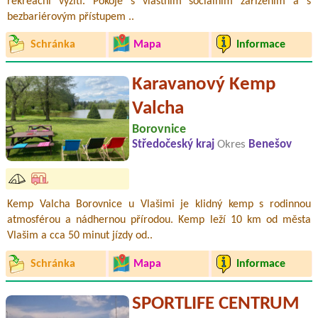
rekreační vyžití. Pokoje s vlastním sociálním zařízením a s
bezbariérovým přístupem ..
Schránka
Mapa
Informace
Karavanový Kemp
Valcha
Borovnice
Středočeský kraj
Okres
Benešov
Kemp Valcha Borovnice u Vlašimi je klidný kemp s rodinnou
atmosférou a nádhernou přírodou. Kemp leží 10 km od města
Vlašim a cca 50 minut jízdy od..
Schránka
Mapa
Informace
SPORTLIFE CENTRUM