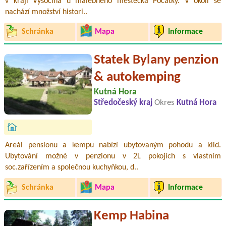
v kraji Vysočina u malebného městečka Počátky. V okolí se
nachází množství histori..
Schránka
Mapa
Informace
Statek Bylany penzion
& autokemping
Kutná Hora
Středočeský kraj
Okres
Kutná Hora
Areál pensionu a kempu nabízí ubytovaným pohodu a klid.
Ubytování možné v penzionu v 2L pokojích s vlastním
soc.zařízením a společnou kuchyňkou, d..
Schránka
Mapa
Informace
Kemp Habina