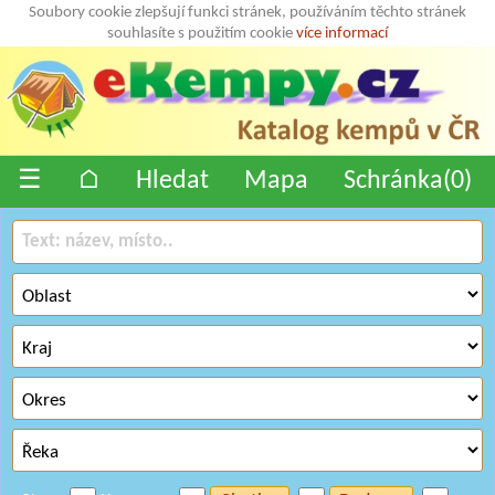
Soubory cookie zlepšují funkci stránek, používáním těchto stránek
souhlasíte s použitím cookie
více informací
☰
⌂
Hledat
Mapa
Schránka(
0
)