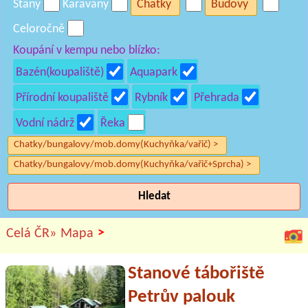
Stany
Karavany
Chatky
Budovy
Celoročně
Koupání v kempu nebo blízko:
Bazén(koupaliště)
Aquapark
Přírodní koupaliště
Rybník
Přehrada
Vodní nádrž
Řeka
Chatky/bungalovy/mob.domy(Kuchyňka/vařič) >
Chatky/bungalovy/mob.domy(Kuchyňka/vařič+Sprcha) >
Hledat
>
Celá ČR»
Mapa
Stanové tábořiště
Petrův palouk