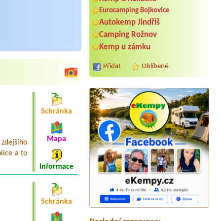
Eurocamping Bojkovice
Autokemp Jindřiš
Camping Rožnov
Kemp u zámku
Přidat
Oblíbené
Schránka
Mapa
zdejšího
lice a to
Termín od 2026-07-31 |
Autokemp
Seifert
Informace
Stellplatz fuer ein Klappfix ohne oder
mit Stromanschluss
Termín od 2026-08-08 |
Tábořiště
Schránka
Pikovice
Termín od 2026-07-31 |
Autokemp