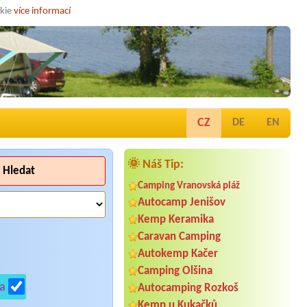
okie
více informací
CZ
DE
EN
🌞 Náš Tip:
Hledat
Camping Vranovská pláž
Autocamp Jenišov
Kemp Keramika
Caravan Camping
Autokemp Kačer
Camping Olšina
a
Autocamping Rozkoš
Kemp u Kukačků