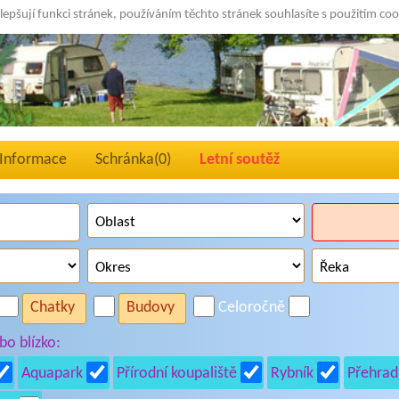
lepšují funkci stránek, používáním těchto stránek souhlasíte s použitím co
Informace
Schránka(
0
)
Letní soutěž
Chatky
Budovy
Celoročně
o blízko:
Aquapark
Přírodní koupaliště
Rybník
Přehrad