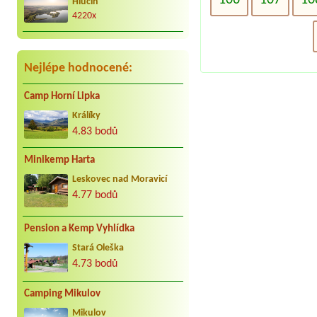
Hlučín
kar. cca 25 let do Jindřiše vždy
radostně. Děkujeme Vaculovi, Brno.
4220x
Nejlépe hodnocené:
Camp Horní Lipka
Králíky
4.83 bodů
Minikemp Harta
Leskovec nad Moravicí
4.77 bodů
Pension a Kemp Vyhlídka
Stará Oleška
4.73 bodů
Camping Mikulov
Mikulov