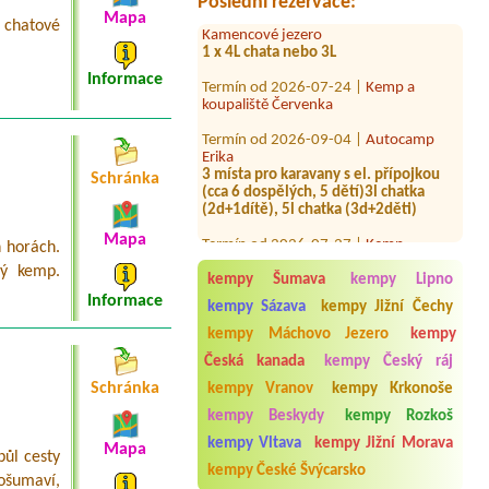
Poslední rezervace:
Kamencové jezero
Mapa
 chatové
1 x 4L chata nebo 3L
Termín od 2026-07-24 |
Kemp a
Informace
koupaliště Červenka
Termín od 2026-09-04 |
Autocamp
Erika
3 místa pro karavany s el. přípojkou
(cca 6 dospělých, 5 dětí)3l chatka
Schránka
(2d+1dítě), 5l chatka (3d+2děti)
Termín od 2026-07-27 |
Kemp
Mapa
Podskalí
h horách.
Chatka
ný kemp.
kempy Šumava
kempy Lipno
Termín od 2026-08-10 |
Kemp
Informace
kempy Sázava
kempy Jižní Čechy
Trhovky
karavan +dodávka , 2x dítě ,
kempy Máchovo Jezero
kempy
1xdospělý
Česká kanada
kempy Český ráj
Termín od 2026-08-04 |
Chaty Holiday
Schránka
kempy Vranov
kempy Krkonoše
Lipno
kempy Beskydy
kempy Rozkoš
Termín od 2026-07-24 |
Autokemp
kempy Vltava
kempy Jižní Morava
Mapa
Podhoří
ůl cesty
4 personen
kempy České Švýcarsko
ošumaví,