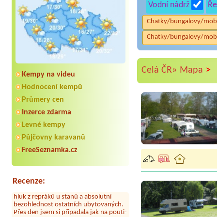
Vodní nádrž
Ře
Chatky/bungalovy/mob
Chatky/bungalovy/mob
>
Celá ČR»
Mapa
Kempy na videu
Hodnocení kempů
Průmery cen
Inzerce zdarma
Aneta Melicharová
***
Levné kempy
Byli jsme zde v týdnu od 25.7. do 1.8.
2026. Kemp jako takový je pěkný. V
Půjčovny karavanů
umývárně i na WC bylo vždy čisto,
doplněný papír i utěrky, což při
FreeSeznamka.cz
množství návštěvníků není
samozřejmost. V kempu je obchod a
restaurace, kebab a další občerstvení.
Recenze:
Co nás ale velice zklamalo byl celodenní
hluk z repráků u stanů a absolutní
bezohlednost ostatních ubytovaných.
Přes den jsem si připadala jak na pouti-
z každého koutu hrála jiná