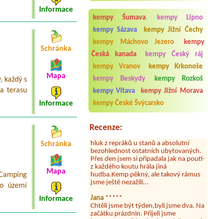
Termín od 2026-08-05 |
Kemp
Informace
Březový Háj
kempy Šumava
kempy Lipno
2B Bungalow, 1 Erwachsener + 1 Kind
kempy Sázava
kempy Jižní Čechy
kempy Máchovo Jezero
kempy
Schránka
Česká kanada
kempy Český ráj
Aneta Melicharová
***
kempy Vranov
kempy Krkonoše
Byli jsme zde v týdnu od 25.7. do 1.8.
Mapa
kempy Beskydy
kempy Rozkoš
, každý s
2026. Kemp jako takový je pěkný. V
umývárně i na WC bylo vždy čisto,
a terasu
kempy Vltava
kempy Jižní Morava
doplněný papír i utěrky, což při
Informace
kempy České Švýcarsko
množství návštěvníků není
samozřejmost. V kempu je obchod a
restaurace, kebab a další občerstvení.
Recenze:
Co nás ale velice zklamalo byl celodenní
hluk z repráků u stanů a absolutní
bezohlednost ostatních ubytovaných.
Schránka
Přes den jsem si připadala jak na pouti-
z každého koutu hrála jiná
hudba.Kemp pěkný, ale takový rámus
Mapa
jsme ještě nezažili...
 Camping
ho území
Jana
*****
Chtěli jsme být týden,byli jsme dva. Na
Informace
začátku prázdnin. Přijeli jsme
karavanem. Klid pohoda socialky nové