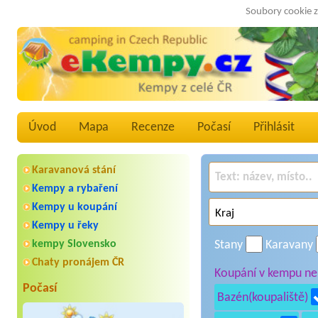
Soubory cookie z
Úvod
Mapa
Recenze
Počasí
Přihlásit
Karavanová stání
Kempy a rybaření
Kempy u koupání
Kempy u řeky
kempy Slovensko
Stany
Karavany
Chaty pronájem ČR
Koupání v kempu neb
Počasí
Bazén(koupaliště)