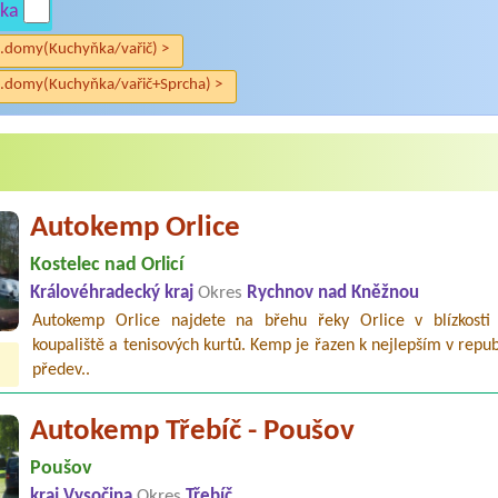
ka
.domy(Kuchyňka/vařič) >
.domy(Kuchyňka/vařič+Sprcha) >
Autokemp Orlice
Kostelec nad Orlicí
Královéhradecký kraj
Okres
Rychnov nad Kněžnou
Autokemp Orlice najdete na břehu řeky Orlice v blízkosti 
koupaliště a tenisových kurtů. Kemp je řazen k nejlepším v repub
předev..
Autokemp Třebíč - Poušov
Poušov
kraj Vysočina
Okres
Třebíč