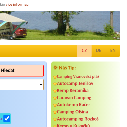
okie
více informací
CZ
DE
EN
🌞 Náš Tip:
Hledat
Camping Vranovská pláž
Autocamp Jenišov
Kemp Keramika
Caravan Camping
Autokemp Kačer
Camping Olšina
a
Autocamping Rozkoš
Kemp u Kukačků