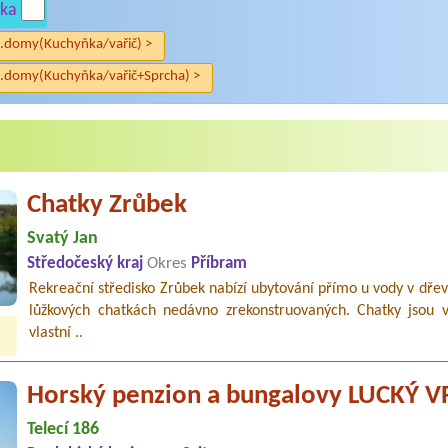
ka
.domy(Kuchyňka/vařič) >
.domy(Kuchyňka/vařič+Sprcha) >
Chatky Zrůbek
Svatý Jan
Středočeský kraj
Okres
Příbram
Rekreační středisko Zrůbek nabízí ubytování přímo u vody v dře
lůžkových chatkách nedávno zrekonstruovaných. Chatky jsou 
vlastní ..
Horský penzion a bungalovy LUCKÝ 
Telecí 186