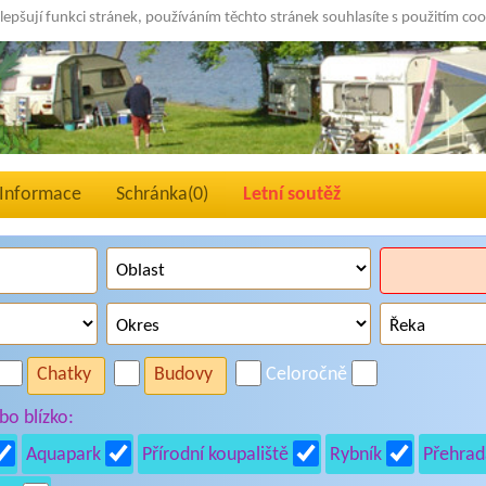
lepšují funkci stránek, používáním těchto stránek souhlasíte s použitím co
Informace
Schránka(
0
)
Letní soutěž
Chatky
Budovy
Celoročně
o blízko:
Aquapark
Přírodní koupaliště
Rybník
Přehrad