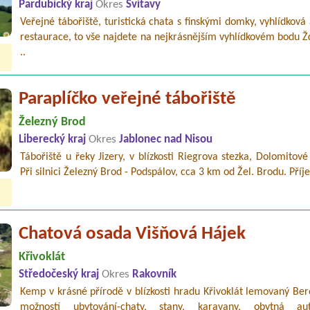
Pardubický kraj
Okres
Svitavy
Veřejné tábořiště, turistická chata s finskými domky, vyhlídková 
restaurace, to vše najdete na nejkrásnějším vyhlídkovém bodu 
..
Paraplíčko veřejné tábořiště
Železný Brod
Liberecký kraj
Okres
Jablonec nad Nisou
Tábořiště u řeky Jizery, v blízkosti Riegrova stezka, Dolomitové
Při silnici Železný Brod - Podspálov, cca 3 km od Žel. Brodu. Příj
Chatová osada Višňová Hájek
Křivoklát
Středočeský kraj
Okres
Rakovník
Kemp v krásné přírodě v blízkosti hradu Křivoklát lemovaný Be
možností ubytování-chaty, stany, karavany, obytná aut