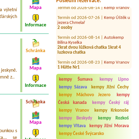
Poslední rezervace:
Termín od 2026-08-14 |
Kemp Vranov
Mapa
a výletní
Termín od 2026-07-26 |
Kemp Úštěk u
Žďárských
jezera Chmelař
2 osoby
Informace
Termín od 2026-08-14 |
Autokemp
Bílina Kyselka
2krat dvou lůžková chatka 1krat 4
luzkova chatka
Schránka
Termín od 2026-08-23 |
Kemp Vranov
1 Hütte Nr1
Mapa
 jeskyně.
Termín od 2026-08-05 |
Autokemp
Balaton
emně z..
kempy Šumava
kempy Lipno
Dvoukomorový stan, dva dospělí, dítě
Informace
a pes
kempy Sázava
kempy Jižní Čechy
kempy Máchovo Jezero
kempy
Termín od 2026-07-28 |
Vranovská
pláž - Holiday park
Schránka
Česká kanada
kempy Český ráj
1x 2L apartmán nebo pokoj pro 2
kempy Vranov
kempy Krkonoše
dospělé a 1 dítě 6let
kempy Beskydy
kempy Rozkoš
Termín od 2026-08-13 |
Camping U
Mapa
Dvou Ořechů
kempy Vltava
kempy Jižní Morava
rounkou s
kempy České Švýcarsko
Termín od 2026-08-07 |
Kemp Úštěk u
a... se