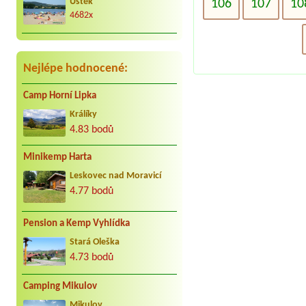
106
107
10
Úštěk
kar. cca 25 let do Jindřiše vždy
4682x
radostně. Děkujeme Vaculovi, Brno.
Nejlépe hodnocené:
Camp Horní Lipka
Králíky
4.83 bodů
Minikemp Harta
Leskovec nad Moravicí
4.77 bodů
Pension a Kemp Vyhlídka
Stará Oleška
4.73 bodů
Camping Mikulov
Mikulov