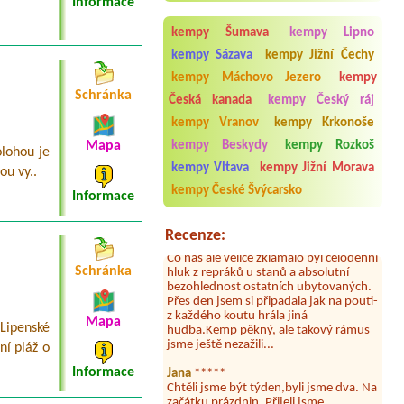
Informace
jezera Chmelař
kempy Šumava
kempy Lipno
kempy Sázava
kempy Jižní Čechy
kempy Máchovo Jezero
kempy
Schránka
Česká kanada
kempy Český ráj
kempy Vranov
kempy Krkonoše
Aneta Melicharová
***
Byli jsme zde v týdnu od 25.7. do 1.8.
Mapa
kempy Beskydy
kempy Rozkoš
olohou je
2026. Kemp jako takový je pěkný. V
umývárně i na WC bylo vždy čisto,
kempy Vltava
kempy Jižní Morava
ou vy..
doplněný papír i utěrky, což při
kempy České Švýcarsko
Informace
množství návštěvníků není
samozřejmost. V kempu je obchod a
restaurace, kebab a další občerstvení.
Recenze:
Co nás ale velice zklamalo byl celodenní
hluk z repráků u stanů a absolutní
bezohlednost ostatních ubytovaných.
Schránka
Přes den jsem si připadala jak na pouti-
z každého koutu hrála jiná
hudba.Kemp pěkný, ale takový rámus
Mapa
jsme ještě nezažili...
 Lipenské
ní pláž o
Jana
*****
Chtěli jsme být týden,byli jsme dva. Na
Informace
začátku prázdnin. Přijeli jsme
karavanem. Klid pohoda socialky nové