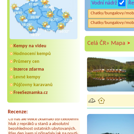
Vodní nádrž
Ře
Chatky/bungalovy/mob
Chatky/bungalovy/mob
>
Celá ČR»
Mapa
Kempy na videu
Hodnocení kempů
Průmery cen
Inzerce zdarma
Aneta Melicharová
***
Levné kempy
Byli jsme zde v týdnu od 25.7. do 1.8.
2026. Kemp jako takový je pěkný. V
Půjčovny karavanů
umývárně i na WC bylo vždy čisto,
FreeSeznamka.cz
doplněný papír i utěrky, což při
množství návštěvníků není
samozřejmost. V kempu je obchod a
restaurace, kebab a další občerstvení.
Recenze:
Co nás ale velice zklamalo byl celodenní
hluk z repráků u stanů a absolutní
bezohlednost ostatních ubytovaných.
Přes den jsem si připadala jak na pouti-
z každého koutu hrála jiná