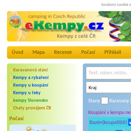
Soubory cookie z
Úvod
Mapa
Recenze
Počasí
Přihlásit
Karavanová stání
Kempy a rybaření
Kempy u koupání
Kempy u řeky
kempy Slovensko
Stany
Karavany
Chaty pronájem ČR
Koupání v kempu neb
Počasí
Bazén(koupaliště)