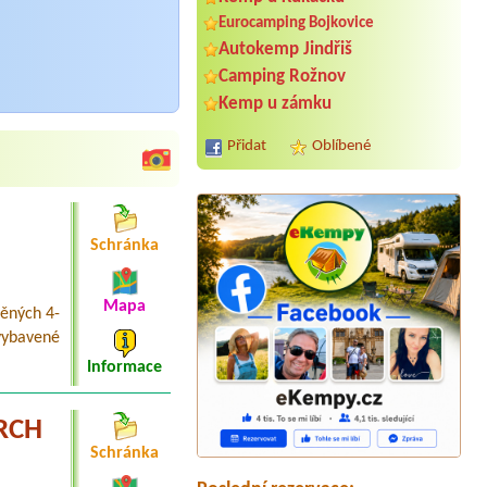
Eurocamping Bojkovice
Autokemp Jindřiš
Camping Rožnov
Kemp u zámku
Přidat
Oblíbené
Schránka
Mapa
věných 4-
vybavené
Termín od 2026-07-26 |
Autocamp
Informace
Erika
1X
Termín od 2026-08-09 |
Autokemp
VRCH
Kosmonosy
Schránka
4 osoby 2x dospělí 2 děti