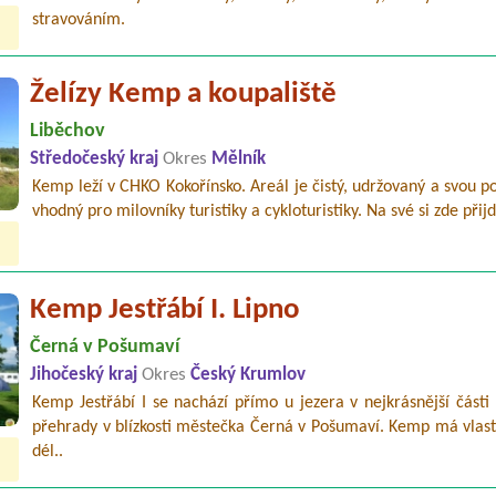
stravováním.
Želízy Kemp a koupaliště
Liběchov
Středočeský kraj
Okres
Mělník
Kemp leží v CHKO Kokořínsko. Areál je čistý, udržovaný a svou p
vhodný pro milovníky turistiky a cykloturistiky. Na své si zde přijd
Kemp Jestřábí I. Lipno
Černá v Pošumaví
Jihočeský kraj
Okres
Český Krumlov
Kemp Jestřábí I se nachází přímo u jezera v nejkrásnější části
přehrady v blízkosti městečka Černá v Pošumaví. Kemp má vlast
dél..