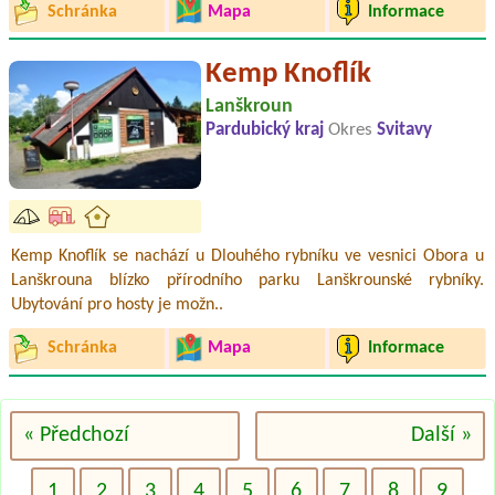
Schránka
Mapa
Informace
Kemp Knoflík
Lanškroun
Pardubický kraj
Okres
Svitavy
Kemp Knoflík se nachází u Dlouhého rybníku ve vesnici Obora u
Lanškrouna blízko přírodního parku Lanškrounské rybníky.
Ubytování pro hosty je možn..
Schránka
Mapa
Informace
« Předchozí
Další »
1
2
3
4
5
6
7
8
9