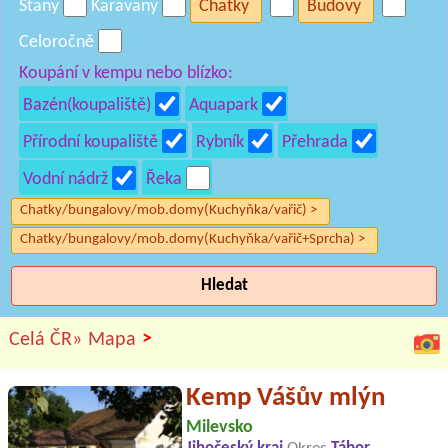
Stany
Karavany
Chatky
Budovy
Celoročně
Koupání v kempu nebo blízko:
Bazén(koupaliště)
Aquapark
Přírodní koupaliště
Rybník
Přehrada
Vodní nádrž
Řeka
Chatky/bungalovy/mob.domy(Kuchyňka/vařič) >
Chatky/bungalovy/mob.domy(Kuchyňka/vařič+Sprcha) >
Hledat
>
Celá ČR»
Mapa
Kemp Vášův mlýn
Milevsko