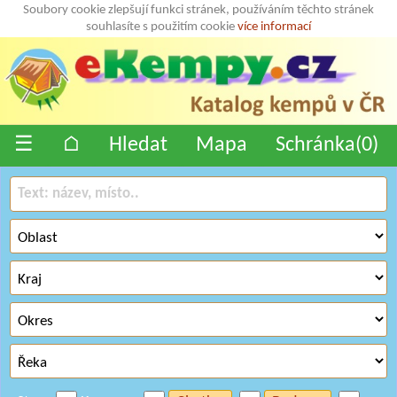
Soubory cookie zlepšují funkci stránek, používáním těchto stránek
souhlasíte s použitím cookie
více informací
☰
⌂
Hledat
Mapa
Schránka(
0
)