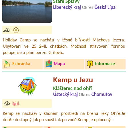
Staré Splavy
Liberecký kraj
Okres
Česká Lípa
Holiday Camp se nachází v těsné blízkosti Máchova jezera.
Ubytování ve 25 2-4L chatkách. Možnost stravování formou
polopenze a plné penze. Grilová..
Schránka
Mapa
Informace
Kemp u Jezu
Klášterec nad ohří
Ústecký kraj
Okres
Chomutov
Kemp se nacházý v klidném prostředí na břehu řeky Ohře.Je
dobře dostupný jak po souši tak po vodě.Kemp je oplocený...