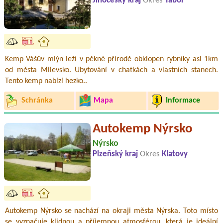
Jihočeský kraj
Okres
Tábor
Kemp Vášův mlýn leží v pěkné přírodě obklopen rybníky asi 1km
od města Milevsko. Ubytování v chatkách a vlastních stanech.
Tento kemp nabízí hezko..
Schránka
Mapa
Informace
Autokemp Nýrsko
Nýrsko
Plzeňský kraj
Okres
Klatovy
Autokemp Nýrsko se nachází na okraji města Nýrska. Toto místo
se vyznačuje klidnou a příjemnou atmosférou, která je ideální