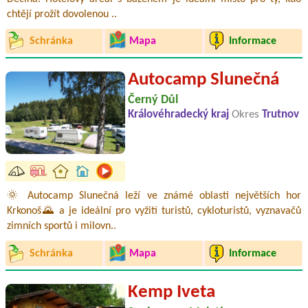
chtějí prožít dovolenou ..
Schránka
Mapa
Informace
Autocamp Slunečná
Černý Důl
Královéhradecký kraj
Okres
Trutnov
🌞 Autocamp Slunečná leží ve známé oblasti největších hor
Krkonoš🌄 a je ideální pro vyžití turistů, cykloturistů, vyznavačů
zimních sportů i milovn..
Schránka
Mapa
Informace
Kemp Iveta