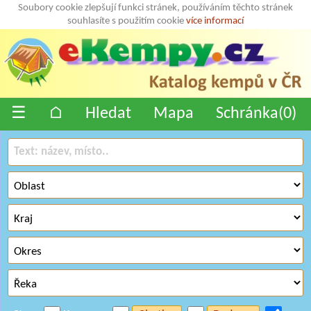
Soubory cookie zlepšují funkci stránek, používáním těchto stránek
souhlasíte s použitím cookie
více informací
☰
⌂
Hledat
Mapa
Schránka(
0
)