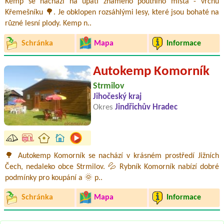
Kemp se nachází na úpatí známého poutního místa - vrchu
Křemešníku 🌳. Je obklopen rozsáhlými lesy, které jsou bohaté na
různé lesní plody. Kemp n..
Schránka
Mapa
Informace
Autokemp Komorník
Strmilov
Jihočeský kraj
Okres
Jindřichův Hradec
🌳 Autokemp Komorník se nachází v krásném prostředí Jižních
Čech, nedaleko obce Strmilov. 💦 Rybník Komorník nabízí dobré
podmínky pro koupání a 🌞 p..
Schránka
Mapa
Informace