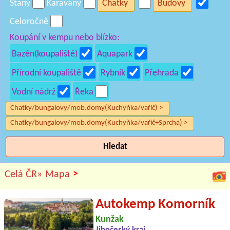
Stany
Karavany
Chatky
Budovy
Celoročně
Koupání v kempu nebo blízko:
Bazén(koupaliště)
Aquapark
Přírodní koupaliště
Rybník
Přehrada
Vodní nádrž
Řeka
Chatky/bungalovy/mob.domy(Kuchyňka/vařič) >
Chatky/bungalovy/mob.domy(Kuchyňka/vařič+Sprcha) >
Hledat
>
Celá ČR»
Mapa
Autokemp Komorník
Kunžak