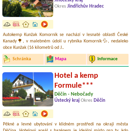
Jihočeský kraj
Okres
Jindřichův Hradec
Autokemp Kunžak Komorník se nachází v lesnaté oblasti České
Kanady🌳, v malebném údolí u rybníka Komorník💦, nedaleko
obce Kunžak (16 kilometrů od J..
Schránka
Mapa
Informace
Hotel a kemp
Formule***
Děčín - Nebočady
Ústecký kraj
Okres
Děčín
Pěkné a levné ubytování v klidném prostředí na okraji města
Děčína. Hotelový areál s bazénem je ideální místo pro ty, kdo