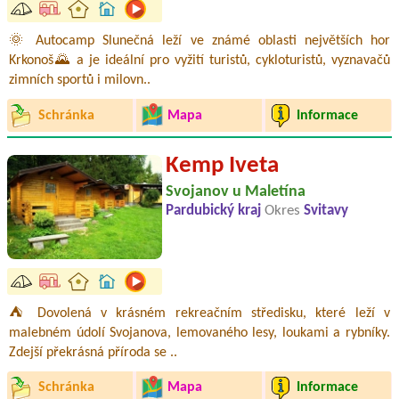
🌞 Autocamp Slunečná leží ve známé oblasti největších hor
Krkonoš🌄 a je ideální pro vyžití turistů, cykloturistů, vyznavačů
zimních sportů i milovn..
Schránka
Mapa
Informace
Kemp Iveta
Svojanov u Maletína
Pardubický kraj
Okres
Svitavy
⛺ Dovolená v krásném rekreačním středisku, které leží v
malebném údolí Svojanova, lemovaného lesy, loukami a rybníky.
Zdejší překrásná příroda se ..
Schránka
Mapa
Informace