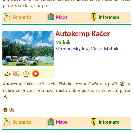
ploše 3 hektary, což pos..
Schránka
Mapa
Informace
Autokemp Kačer
Mělník
Středočeský kraj
Okres
Mělník
Autokemp Kačer leží vedle čistého jezera Ovčáry s pláží 🏖️ a
nabízí udržováná kempová místa s el.přípojkou na travnaté ploše
⛺.
🛖 Ub..
Schránka
Mapa
Informace