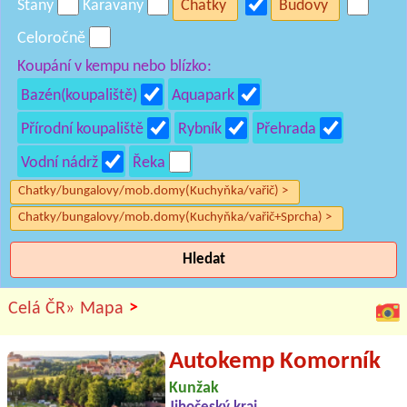
Stany
Karavany
Chatky
Budovy
Celoročně
Koupání v kempu nebo blízko:
Bazén(koupaliště)
Aquapark
Přírodní koupaliště
Rybník
Přehrada
Vodní nádrž
Řeka
Chatky/bungalovy/mob.domy(Kuchyňka/vařič) >
Chatky/bungalovy/mob.domy(Kuchyňka/vařič+Sprcha) >
Hledat
>
Celá ČR»
Mapa
Autokemp Komorník
Kunžak