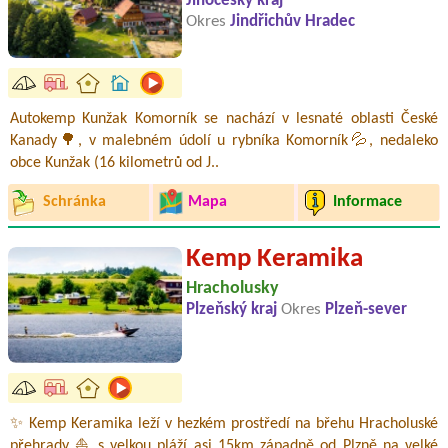
Jihočeský kraj
Okres
Jindřichův Hradec
Autokemp Kunžak Komorník se nachází v lesnaté oblasti České
Kanady🌳, v malebném údolí u rybníka Komorník💦, nedaleko
obce Kunžak (16 kilometrů od J..
Schránka
Mapa
Informace
Kemp Keramika
Hracholusky
Plzeňský kraj
Okres
Plzeň-sever
✨ Kemp Keramika leží v hezkém prostředí na břehu Hracholuské
přehrady ⛵ s velkou pláží asi 15km západně od Plzně na velké