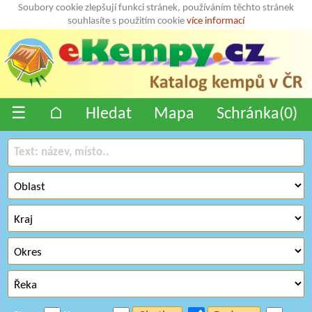
Soubory cookie zlepšují funkci stránek, používáním těchto stránek
souhlasíte s použitím cookie
více informací
☰
⌂
Hledat
Mapa
Schránka(
0
)