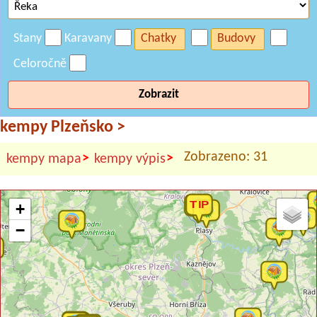
Stany
Karavany
Chatky
Budovy
Celoročně
Zobrazit
kempy Plzeňsko
>
Zobrazeno: 31
>
>
kempy mapa
kempy výpis
+
−