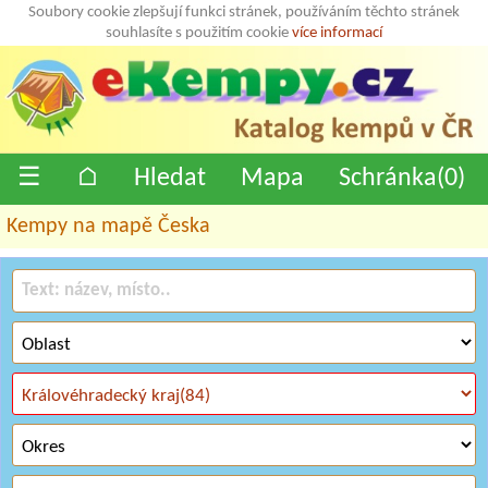
Soubory cookie zlepšují funkci stránek, používáním těchto stránek
souhlasíte s použitím cookie
více informací
☰
⌂
Hledat
Mapa
Schránka(
0
)
Kempy na mapě Česka