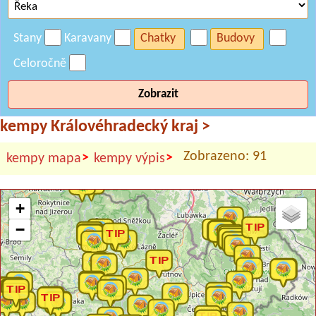
Stany
Karavany
Chatky
Budovy
Celoročně
Zobrazit
kempy Královéhradecký kraj
>
Zobrazeno: 91
>
>
kempy mapa
kempy výpis
+
−