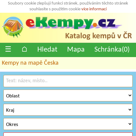
Soubory cookie zlepšují funkci stránek, používáním těchto stránek
souhlasíte s použitím cookie
více informací
☰
⌂
Hledat
Mapa
Schránka(
0
)
Kempy na mapě Česka