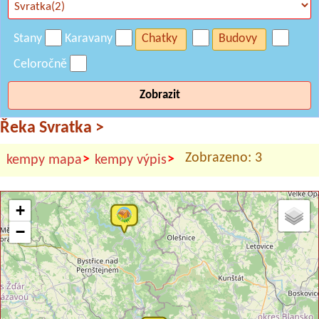
Stany
Karavany
Chatky
Budovy
Celoročně
Zobrazit
Řeka Svratka
>
Zobrazeno: 3
>
>
kempy mapa
kempy výpis
+
−