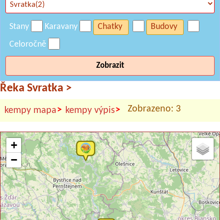
Stany
Karavany
Chatky
Budovy
Celoročně
Zobrazit
Řeka Svratka
>
Zobrazeno: 3
>
>
kempy mapa
kempy výpis
+
−