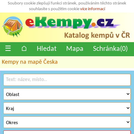
Soubory cookie zlepšují funkci stránek, používáním těchto stránek
souhlasíte s použitím cookie
více informací
☰
⌂
Hledat
Mapa
Schránka(
0
)
Kempy na mapě Česka