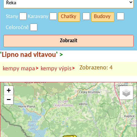
Stany
Karavany
Chatky
Budovy
Celoročně
Zobrazit
'
Lipno nad vltavou
' >
Zobrazeno: 4
>
>
kempy mapa
kempy výpis
+
−