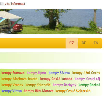
okie
více informací
CZ
DE
EN
kempy Šumava
kempy Lipno
kempy Sázava
kempy Jižní Čechy
kempy Máchovo Jezero
kempy Česká kanada
kempy Český ráj
kempy Vranov
kempy Krkonoše
kempy Beskydy
kempy Rozkoš
kempy Vltava
kempy Jižní Morava
kempy České Švýcarsko