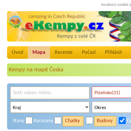
Soubory cookie z
Úvod
Mapa
Recenze
Počasí
Přihlásit
Kempy na mapě Česka
Stany
Karavany
Chatky
Budovy
C